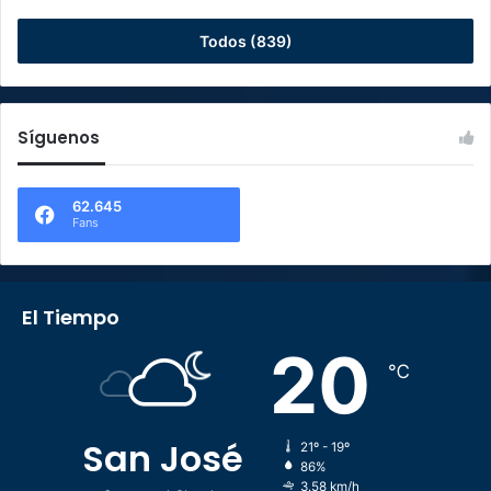
Todos (839)
Síguenos
62.645
Fans
El Tiempo
20
℃
San José
21º - 19º
86%
3.58 km/h