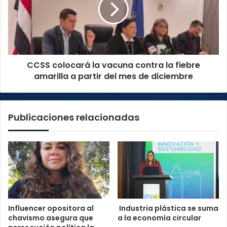
contra
la
fiebre
amarilla
a
CCSS colocará la vacuna contra la fiebre
partir
del
amarilla a partir del mes de diciembre
mes
de
diciembre
Publicaciones relacionadas
Influencer opositora al
Industria plástica se suma
chavismo asegura que
a la economía circular