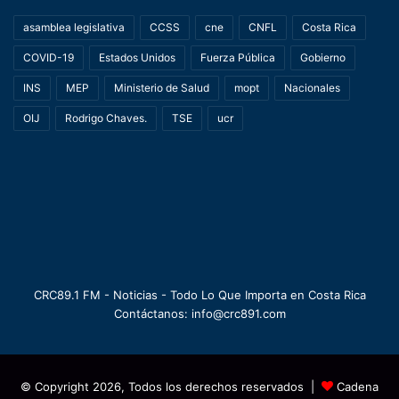
asamblea legislativa
CCSS
cne
CNFL
Costa Rica
COVID-19
Estados Unidos
Fuerza Pública
Gobierno
INS
MEP
Ministerio de Salud
mopt
Nacionales
OIJ
Rodrigo Chaves.
TSE
ucr
CRC89.1 FM - Noticias - Todo Lo Que Importa en Costa Rica
Contáctanos: info@crc891.com
© Copyright 2026, Todos los derechos reservados |
Cadena