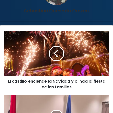
Sebastian Quesada Orozco
El
castillo
enciende
la
Navidad
y
blinda
la
fiesta
El castillo enciende la Navidad y blinda la fiesta
de
las
de las familias
familias
CCSS
colocará
la
vacuna