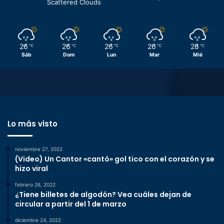
Scattered Clouds
26
26
26
26
28
℃
℃
℃
℃
℃
Sáb
Dom
Lun
Mar
Mié
Lo más visto
noviembre 27, 2022
(Video) Un Cantor «cantó» gol tico con el corazón y se
hizo viral
febrero 26, 2022
¿Tiene billetes de algodón? Vea cuáles dejan de
circular a partir del 1 de marzo
diciembre 24, 2022