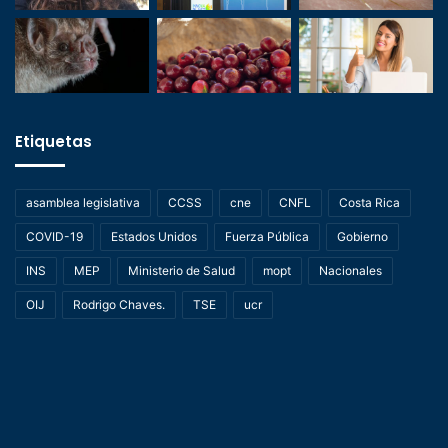
Etiquetas
asamblea legislativa
CCSS
cne
CNFL
Costa Rica
COVID-19
Estados Unidos
Fuerza Pública
Gobierno
INS
MEP
Ministerio de Salud
mopt
Nacionales
OIJ
Rodrigo Chaves.
TSE
ucr