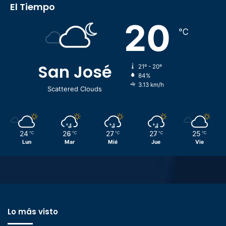
El Tiempo
20
℃
San José
21º - 20º
84%
3.13 km/h
Scattered Clouds
24
26
27
27
25
℃
℃
℃
℃
℃
Lun
Mar
Mié
Jue
Vie
Lo más visto