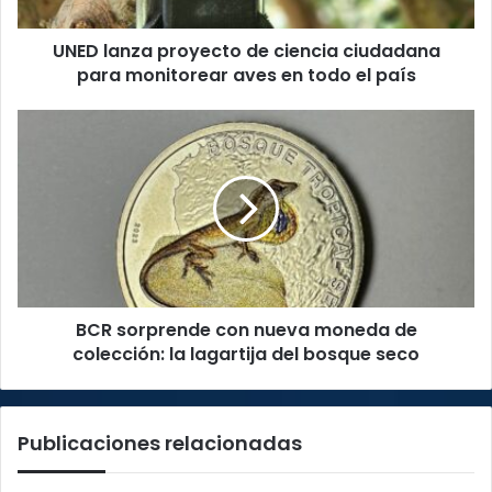
monitorear
aves
UNED lanza proyecto de ciencia ciudadana
en
todo
para monitorear aves en todo el país
el
país
BCR
sorprende
con
nueva
moneda
de
colección:
la
lagartija
BCR sorprende con nueva moneda de
del
bosque
colección: la lagartija del bosque seco
seco
Publicaciones relacionadas