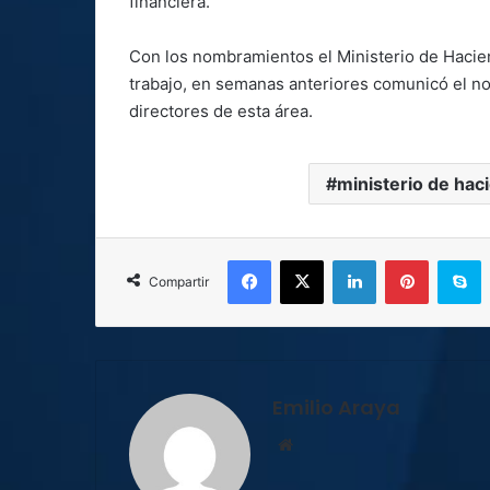
financiera.
Con los nombramientos el Ministerio de Hacie
trabajo, en semanas anteriores comunicó el no
directores de esta área.
ministerio de hac
Facebook
X
LinkedIn
Pinterest
S
Compartir
Emilio Araya
Sitio
web