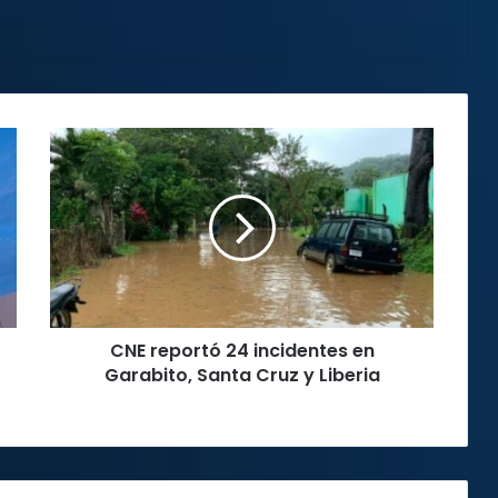
CNE
reportó
24
incidentes
en
Garabito,
Santa
Cruz
y
CNE reportó 24 incidentes en
Liberia
Garabito, Santa Cruz y Liberia