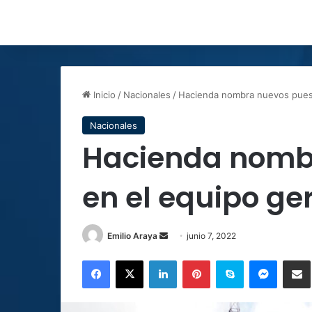
Inicio
/
Nacionales
/
Hacienda nombra nuevos puest
Nacionales
Hacienda nomb
en el equipo ge
Send
Emilio Araya
junio 7, 2022
an
Facebook
X
LinkedIn
Pinterest
Skype
Messen
C
email