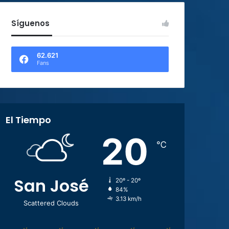
Síguenos
62.621
Fans
El Tiempo
20
℃
San José
20º - 20º
84%
3.13 km/h
Scattered Clouds