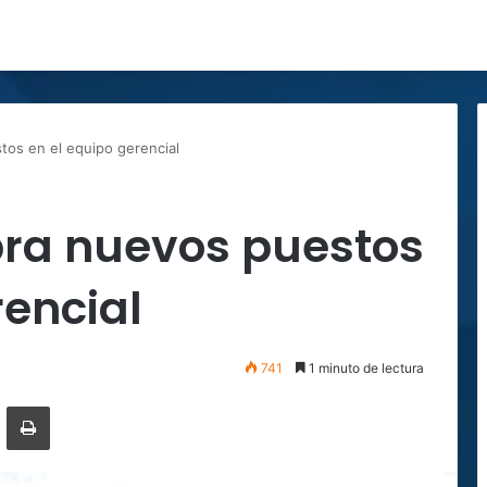
os en el equipo gerencial
ra nuevos puestos
rencial
741
1 minuto de lectura
ger
ompartir por correo electrónico
Imprimir