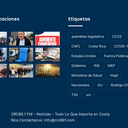
zaciones
Etiquetas
asamblea legislativa
CCSS
CNFL
Costa Rica
COVID-
Estados Unidos
Fuerza Pública
Gobierno
INS
MEP
Ministerio de Salud
mopt
Nacionales
OIJ
Rodrigo C
TSE
ucr
CRC89.1 FM - Noticias - Todo Lo Que Importa en Costa
Rica Contáctanos: info@crc891.com