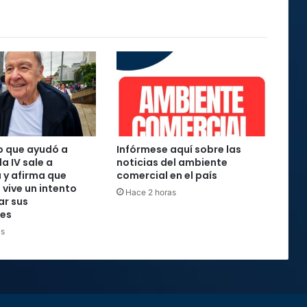
o que ayudó a
Infórmese aquí sobre las
la IV sale a
noticias del ambiente
 y afirma que
comercial en el país
 vive un intento
Hace 2 horas
ar sus
nes
as