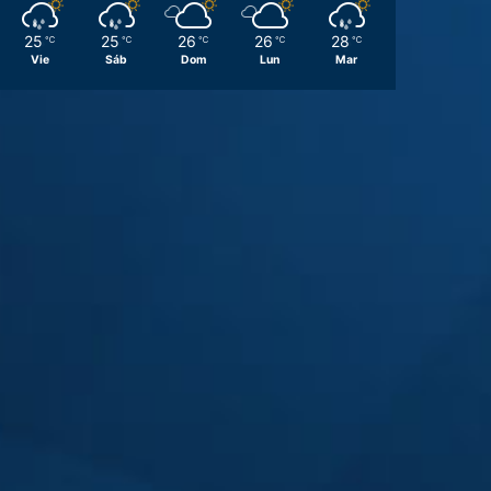
25
25
26
26
28
℃
℃
℃
℃
℃
Vie
Sáb
Dom
Lun
Mar