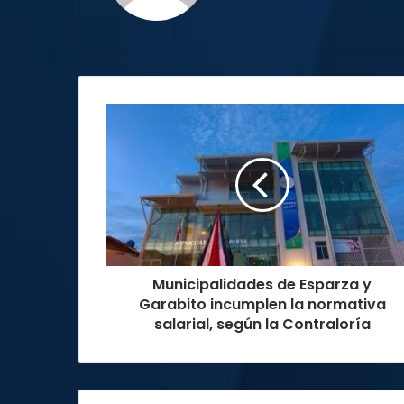
Municipalidades
de
Esparza
y
Garabito
incumplen
la
normativa
salarial,
Municipalidades de Esparza y
según
la
Garabito incumplen la normativa
Contraloría
salarial, según la Contraloría