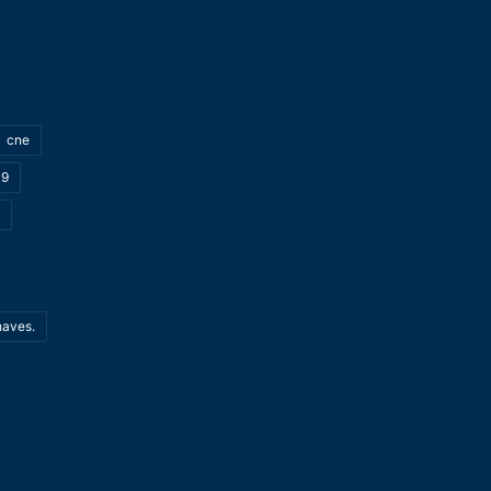
cne
19
haves.