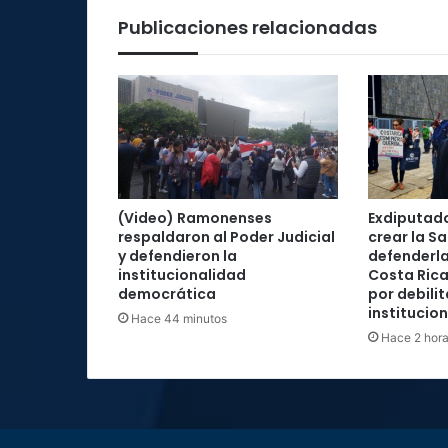
Publicaciones relacionadas
(Video) Ramonenses
Exdiputad
respaldaron al Poder Judicial
crear la Sa
y defendieron la
defenderla
institucionalidad
Costa Rica
democrática
por debilit
institucio
Hace 44 minutos
Hace 2 hor