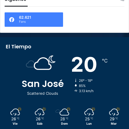
62.621
Fans
El Tiempo
20
℃
San José
26º - 18º
85%
3.13 km/h
Scattered Clouds
26
26
28
25
29
℃
℃
℃
℃
℃
Vie
Sáb
Dom
Lun
Mar