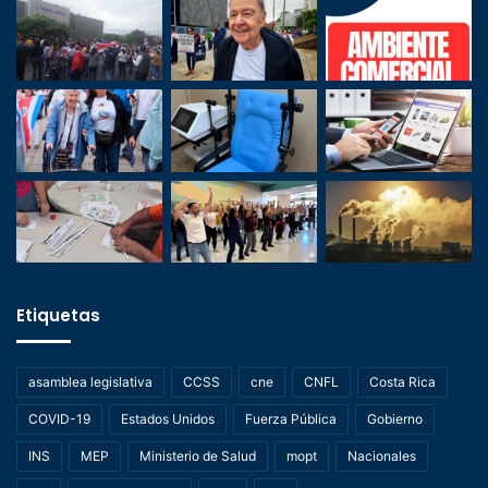
Etiquetas
asamblea legislativa
CCSS
cne
CNFL
Costa Rica
COVID-19
Estados Unidos
Fuerza Pública
Gobierno
INS
MEP
Ministerio de Salud
mopt
Nacionales