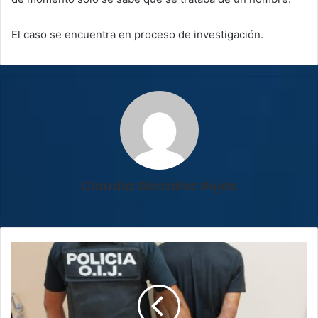
El caso se encuentra en proceso de investigación.
Claudia González Rojas
Detienen
a
sospechoso
de
homicidio