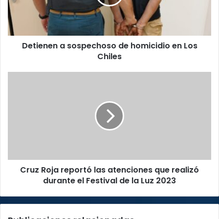
en
Los
Chiles
Detienen a sospechoso de homicidio en Los
Chiles
Cruz
Roja
reportó
las
atenciones
que
realizó
durante
el
Cruz Roja reportó las atenciones que realizó
Festival
de
durante el Festival de la Luz 2023
la
Luz
2023