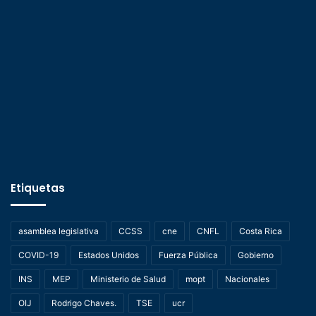
Etiquetas
asamblea legislativa
CCSS
cne
CNFL
Costa Rica
COVID-19
Estados Unidos
Fuerza Pública
Gobierno
INS
MEP
Ministerio de Salud
mopt
Nacionales
OIJ
Rodrigo Chaves.
TSE
ucr