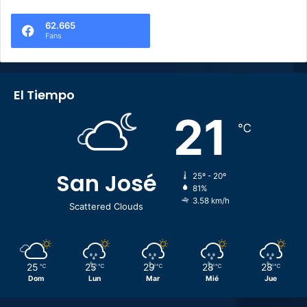
62.665
Fans
El Tiempo
21
℃
San José
25º - 20º
81%
3.58 km/h
Scattered Clouds
25
25
29
28
28
℃
℃
℃
℃
℃
Dom
Lun
Mar
Mié
Jue