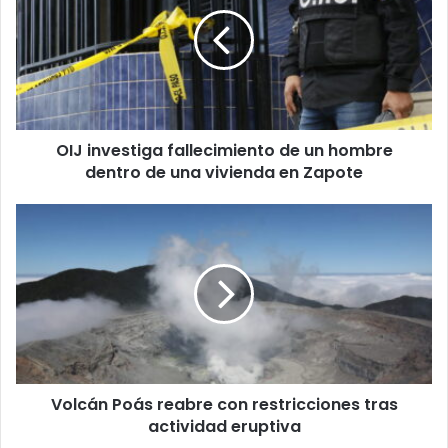
fallecimiento
de
un
hombre
dentro
de
una
OIJ investiga fallecimiento de un hombre
vivienda
en
dentro de una vivienda en Zapote
Zapote
Volcán
Poás
reabre
con
restricciones
tras
actividad
eruptiva
Volcán Poás reabre con restricciones tras
actividad eruptiva