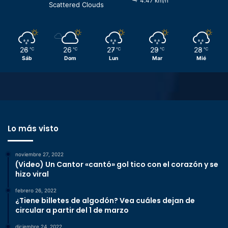
4.47 km/h
Scattered Clouds
26
26
27
29
28
℃
℃
℃
℃
℃
Sáb
Dom
Lun
Mar
Mié
Lo más visto
noviembre 27, 2022
(Video) Un Cantor «cantó» gol tico con el corazón y se
hizo viral
febrero 26, 2022
¿Tiene billetes de algodón? Vea cuáles dejan de
circular a partir del 1 de marzo
diciembre 24, 2022