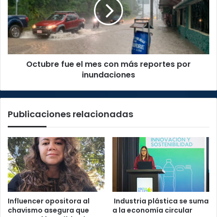
mes
con
más
reportes
por
inundaciones
Octubre fue el mes con más reportes por
inundaciones
Publicaciones relacionadas
Influencer opositora al
Industria plástica se suma
chavismo asegura que
a la economía circular