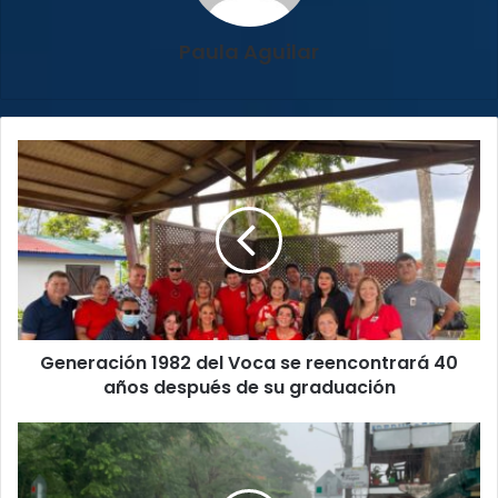
Paula Aguilar
Generación
1982
del
Voca
se
reencontrará
40
años
después
Generación 1982 del Voca se reencontrará 40
de
su
años después de su graduación
graduación
Octubre
fue
el