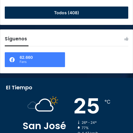
Todos (408)
Síguenos
62.660
Fans
El Tiempo
25
℃
San José
26º - 24º
77%