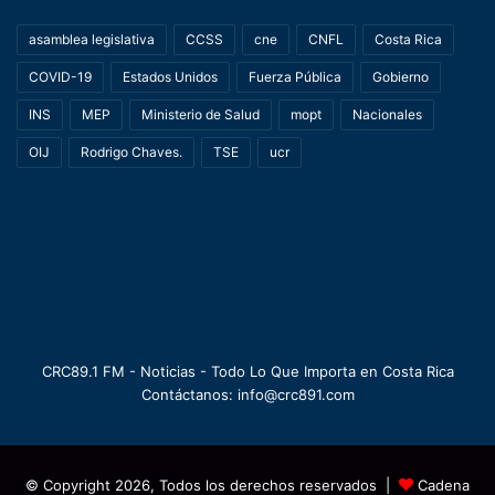
asamblea legislativa
CCSS
cne
CNFL
Costa Rica
COVID-19
Estados Unidos
Fuerza Pública
Gobierno
INS
MEP
Ministerio de Salud
mopt
Nacionales
OIJ
Rodrigo Chaves.
TSE
ucr
CRC89.1 FM - Noticias - Todo Lo Que Importa en Costa Rica
Contáctanos: info@crc891.com
© Copyright 2026, Todos los derechos reservados |
Cadena