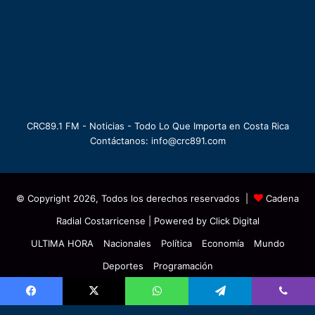
CRC89.1 FM - Noticias - Todo Lo Que Importa en Costa Rica
Contáctanos: info@crc891.com
© Copyright 2026, Todos los derechos reservados |
Cadena
Radial Costarricense
| Powered by
Click Digital
ULTIMA HORA
Nacionales
Política
Economía
Mundo
Deportes
Programación
Facebook
X
YouTube
Facebook
X
WhatsApp
Telegram
Viber