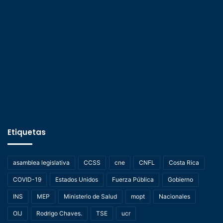
Etiquetas
asamblea legislativa
CCSS
cne
CNFL
Costa Rica
COVID-19
Estados Unidos
Fuerza Pública
Gobierno
INS
MEP
Ministerio de Salud
mopt
Nacionales
OIJ
Rodrigo Chaves.
TSE
ucr