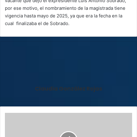
vacante que dejó el expresidente Luis Antonio Sobrado,
por ese motivo, el nombramiento de la magistrada tiene
vigencia hasta mayo de 2025, ya que era la fecha en la
cual finalizaba el de Sobrado.
Claudia González Rojas
Obras
en
La
Galera