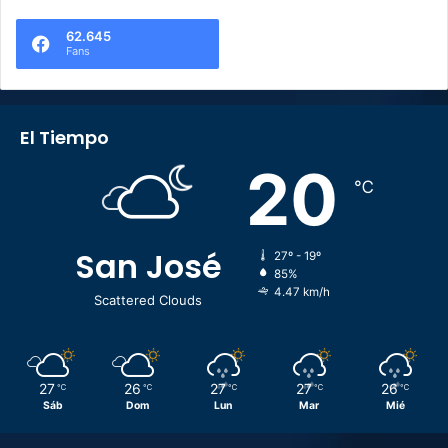
62.645
Fans
El Tiempo
20
℃
San José
27º - 19º
85%
4.47 km/h
Scattered Clouds
27
26
27
27
26
℃
℃
℃
℃
℃
Sáb
Dom
Lun
Mar
Mié