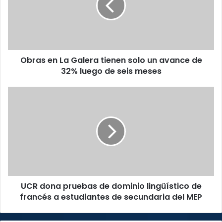
tienen
solo
un
avance
de
Obras en La Galera tienen solo un avance de
32%
luego
32% luego de seis meses
de
seis
UCR
meses
dona
pruebas
de
dominio
lingüístico
de
francés
a
UCR dona pruebas de dominio lingüístico de
estudiantes
de
francés a estudiantes de secundaria del MEP
secundaria
del