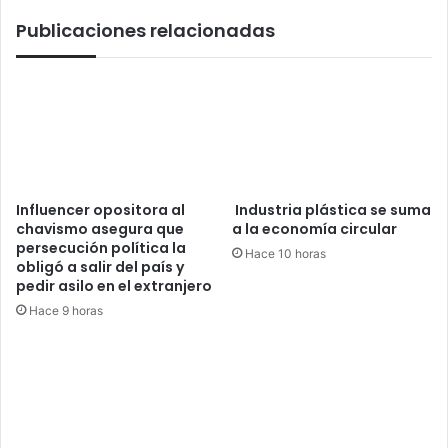
MEP
Publicaciones relacionadas
Influencer opositora al
Industria plástica se suma
chavismo asegura que
a la economía circular
persecución política la
Hace 10 horas
obligó a salir del país y
pedir asilo en el extranjero
Hace 9 horas