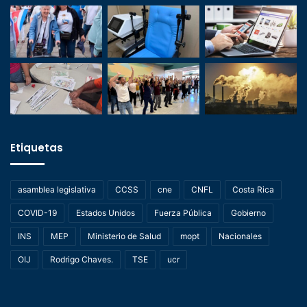
Etiquetas
asamblea legislativa
CCSS
cne
CNFL
Costa Rica
COVID-19
Estados Unidos
Fuerza Pública
Gobierno
INS
MEP
Ministerio de Salud
mopt
Nacionales
OIJ
Rodrigo Chaves.
TSE
ucr