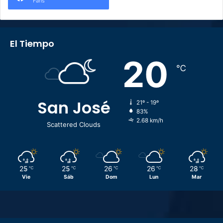
Fans
El Tiempo
20
℃
San José
21º - 19º
83%
2.68 km/h
Scattered Clouds
25
25
26
26
28
℃
℃
℃
℃
℃
Vie
Sáb
Dom
Lun
Mar