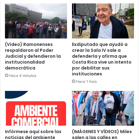
institución
(Video) Ramonenses
Exdiputado que ayudó a
respaldaron al Poder
crear la Sala IV sale a
Judicial y defendieron la
defenderla y afirma que
institucionalidad
Costa Rica vive un intento
democrática
por debilitar sus
instituciones
Hace 4 minutos
Hace 1 hora
Infórmese aquí sobre las
(IMÁGENES Y VÍDEOS) Miles
noticias del ambiente
salen a las calles en