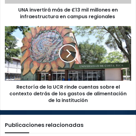
infraestructura
UNA invertirá más de ₡13 mil millones en
en
campus
infraestructura en campus regionales
regionales
Rectoría
de
la
UCR
rinde
cuentas
sobre
el
contexto
Rectoría de la UCR rinde cuentas sobre el
detrás
de
contexto detrás de los gastos de alimentación
los
de la institución
gastos
de
alimentación
Publicaciones relacionadas
de
la