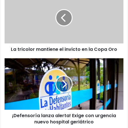
tricolor
mantiene
el
invicto
en
la
Copa
Oro
La tricolor mantiene el invicto en la Copa Oro
¡Defensoría
lanza
alerta!
Exige
con
urgencia
nuevo
hospital
geriátrico
¡Defensoría lanza alerta! Exige con urgencia
nuevo hospital geriátrico