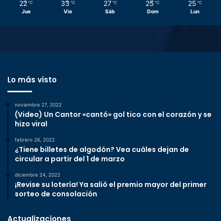
22
33
27
25
25
℃
℃
℃
℃
℃
Jue
Vie
Sáb
Dom
Lun
Lo más visto
noviembre 27, 2022
(Video) Un Cantor «cantó» gol tico con el corazón y se
hizo viral
febrero 26, 2022
¿Tiene billetes de algodón? Vea cuáles dejan de
circular a partir del 1 de marzo
diciembre 24, 2022
¡Revise su lotería! Ya salió el premio mayor del primer
sorteo de consolación
Actualizaciones