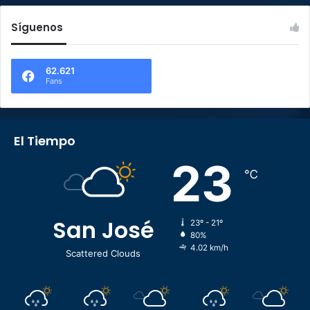
Síguenos
62.621
Fans
El Tiempo
23
℃
San José
23º - 21º
80%
4.02 km/h
Scattered Clouds