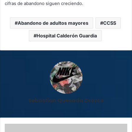
cifras de abandono siguen creciendo.
Abandono de adultos mayores
CCSS
Hospital Calderón Guardia
Sebastian Quesada Orozco
La