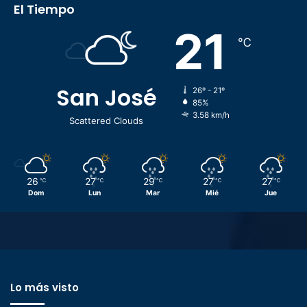
El Tiempo
21
℃
San José
26º - 21º
85%
3.58 km/h
Scattered Clouds
26
27
29
27
27
℃
℃
℃
℃
℃
Dom
Lun
Mar
Mié
Jue
Lo más visto