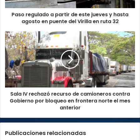
y
hasta
Paso regulado a partir de este jueves y hasta
agosto
en
agosto en puente del Virilla en ruta 32
puente
del
Sala
Virilla
IV
en
rechazó
ruta
recurso
32
de
camioneros
contra
Gobierno
por
Sala IV rechazó recurso de camioneros contra
bloqueo
en
Gobierno por bloqueo en frontera norte el mes
frontera
anterior
norte
el
mes
Publicaciones relacionadas
anterior