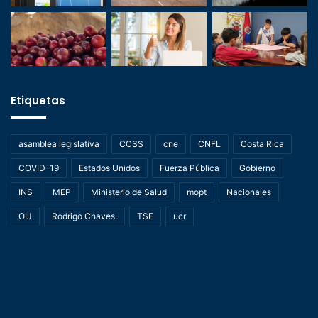
Etiquetas
asamblea legislativa
CCSS
cne
CNFL
Costa Rica
COVID-19
Estados Unidos
Fuerza Pública
Gobierno
INS
MEP
Ministerio de Salud
mopt
Nacionales
OIJ
Rodrigo Chaves.
TSE
ucr