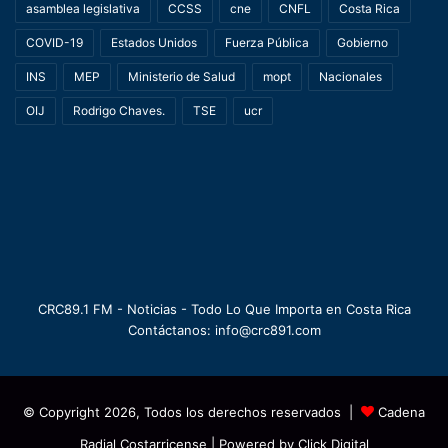
asamblea legislativa
CCSS
cne
CNFL
Costa Rica
COVID-19
Estados Unidos
Fuerza Pública
Gobierno
INS
MEP
Ministerio de Salud
mopt
Nacionales
OIJ
Rodrigo Chaves.
TSE
ucr
CRC89.1 FM - Noticias - Todo Lo Que Importa en Costa Rica
Contáctanos: info@crc891.com
© Copyright 2026, Todos los derechos reservados |
Cadena
Radial Costarricense
| Powered by
Click Digital