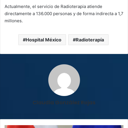
Actualmente, el servicio de Radioterapia atiende
directamente a 136.000 personas y de forma indirecta a 1,7
millones.
Hospital México
Radioterapía
Claudia González Rojas
Polonia