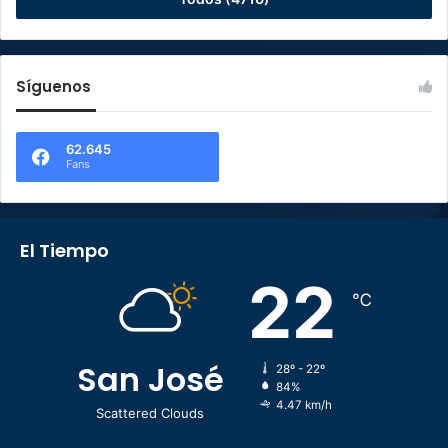
Síguenos
62.645
Fans
El Tiempo
22
℃
San José
28º - 22º
84%
4.47 km/h
Scattered Clouds