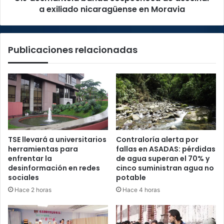
Moravia
a exiliado nicaragüense en Moravia
Publicaciones relacionadas
TSE llevará a universitarios
Contraloría alerta por
herramientas para
fallas en ASADAS: pérdidas
enfrentar la
de agua superan el 70% y
desinformación en redes
cinco suministran agua no
sociales
potable
Hace 2 horas
Hace 4 horas