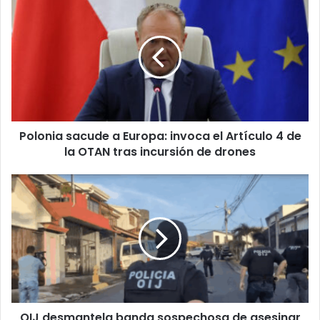
sacude
a
Europa:
invoca
el
Artículo
4
de
Polonia sacude a Europa: invoca el Artículo 4 de
la
OTAN
la OTAN tras incursión de drones
tras
incursión
OIJ
de
desmantela
drones
banda
sospechosa
de
asesinar
a
exiliado
nicaragüense
OIJ desmantela banda sospechosa de asesinar
en