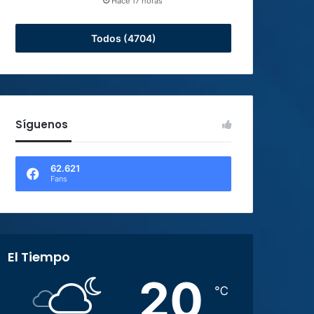
Hace 17 horas
Todos (4704)
Síguenos
62.621
Fans
El Tiempo
20
℃