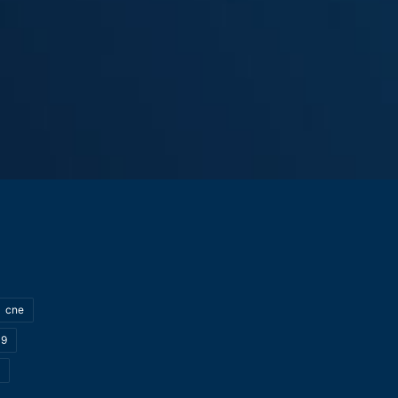
cne
19