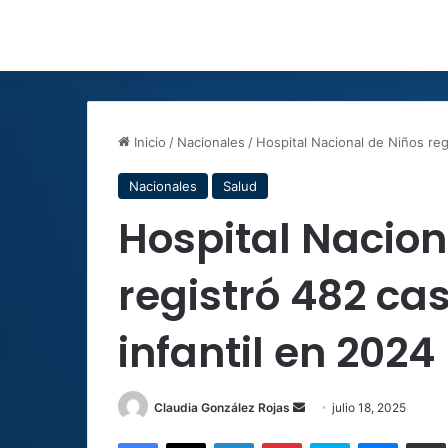
Inicio
/
Nacionales
/
Hospital Nacional de Niños reg
Nacionales
Salud
Hospital Nacion
registró 482 ca
infantil en 2024
Send
Claudia González Rojas
julio 18, 2025
an
Facebook
X
LinkedIn
Pinterest
Skype
Messen
C