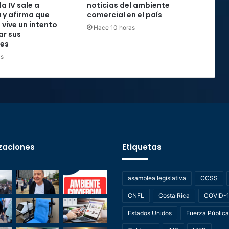
la IV sale a
noticias del ambiente
 y afirma que
comercial en el país
 vive un intento
Hace 10 horas
ar sus
nes
as
zaciones
Etiquetas
asamblea legislativa
CCSS
CNFL
Costa Rica
COVID-
Estados Unidos
Fuerza Pública