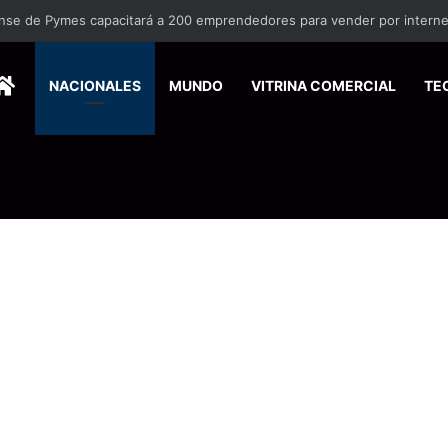
nse de Pymes capacitará a 200 emprendedores para vender por interne
HOME
NACIONALES
MUNDO
VITRINA COMERCIAL
TE