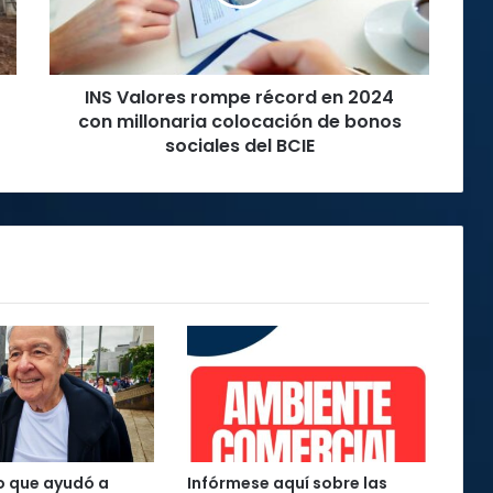
2024
con
millonaria
colocación
INS Valores rompe récord en 2024
de
bonos
con millonaria colocación de bonos
sociales
sociales del BCIE
del
BCIE
o que ayudó a
Infórmese aquí sobre las