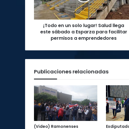
Salud
llega
este
sábado
¡Todo en un solo lugar! Salud llega
a
Esparza
este sábado a Esparza para facilitar
para
permisos a emprendedores
facilitar
permisos
a
emprendedores
Publicaciones relacionadas
(Video) Ramonenses
Exdiputad