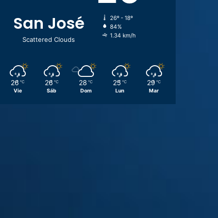
San José
26º - 18º
84%
1.34 km/h
Scattered Clouds
26
26
28
25
29
℃
℃
℃
℃
℃
Vie
Sáb
Dom
Lun
Mar