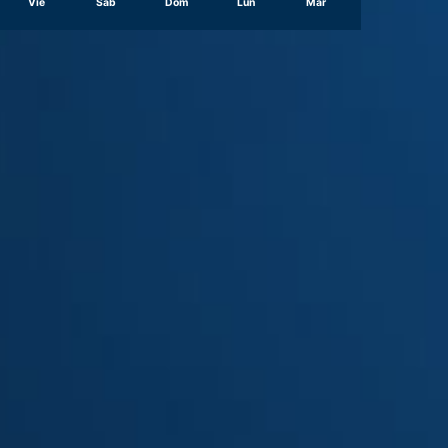
Vie
Sáb
Dom
Lun
Mar