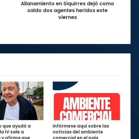
Allanamiento en Siquirres dejó como
este
viernes
saldo dos agentes heridos este
viernes
o que ayudó a
Infórmese aquí sobre las
la IV sale a
noticias del ambiente
 y afirma que
comercial en el país