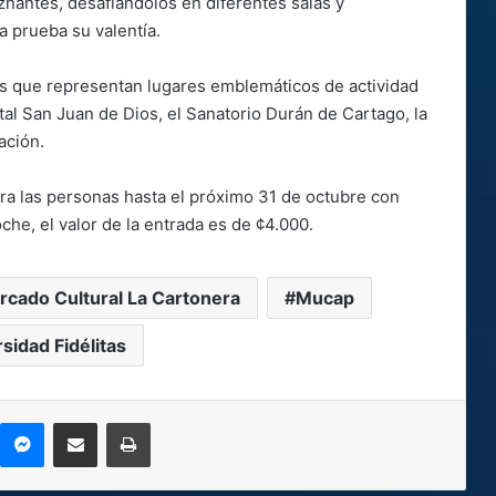
znantes, desafiándolos en diferentes salas y
 prueba su valentía.
ias que representan lugares emblemáticos de actividad
al San Juan de Dios, el Sanatorio Durán de Cartago, la
ación.
ara las personas hasta el próximo 31 de octubre con
che, el valor de la entrada es de ¢4.000.
rcado Cultural La Cartonera
Mucap
sidad Fidélitas
kype
Messenger
Compartir por correo electrónico
Imprimir