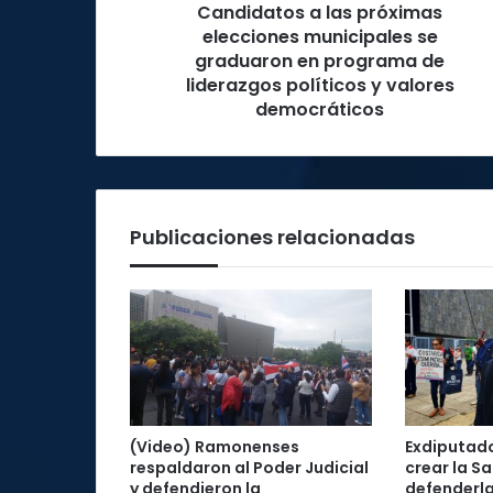
Candidatos a las próximas
programa
de
elecciones municipales se
liderazgos
graduaron en programa de
políticos
liderazgos políticos y valores
y
democráticos
valores
democráticos
Publicaciones relacionadas
(Video) Ramonenses
Exdiputad
respaldaron al Poder Judicial
crear la Sa
y defendieron la
defenderla