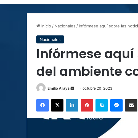
Inicio
/
Nacionales
/
Infórmese aquí sobre las notic
Nacionales
Infórmese aquí 
del ambiente co
Send
Emilio Araya
octubre 20, 2023
an
Facebook
X
LinkedIn
Pinterest
Skype
Messen
C
email