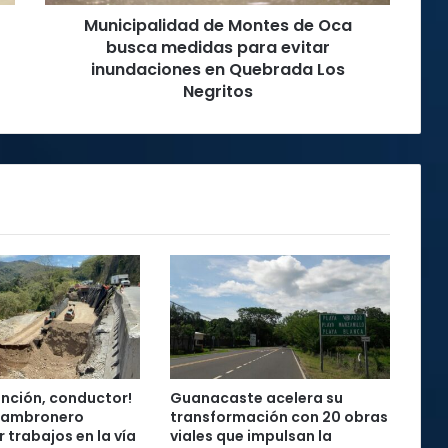
evitar
Municipalidad de Montes de Oca
inundaciones
en
busca medidas para evitar
Quebrada
inundaciones en Quebrada Los
Los
Negritos
Negritos
ención, conductor!
Guanacaste acelera su
Cambronero
transformación con 20 obras
 trabajos en la vía
viales que impulsan la