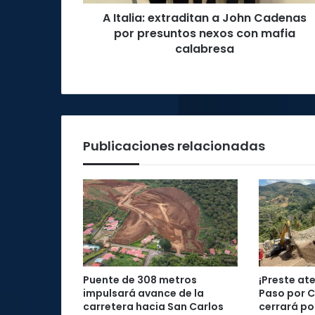
nexos
A Italia: extraditan a John Cadenas
con
mafia
por presuntos nexos con mafia
calabresa
calabresa
Publicaciones relacionadas
Puente de 308 metros
¡Preste at
impulsará avance de la
Paso por 
carretera hacia San Carlos
cerrará por