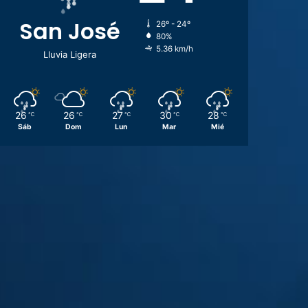
San José
26º - 24º
80%
5.36 km/h
Lluvia Ligera
26
26
27
30
28
℃
℃
℃
℃
℃
Sáb
Dom
Lun
Mar
Mié