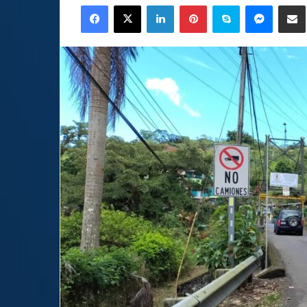
Facebook
X
LinkedIn
Pinterest
Skype
Messen
C
email