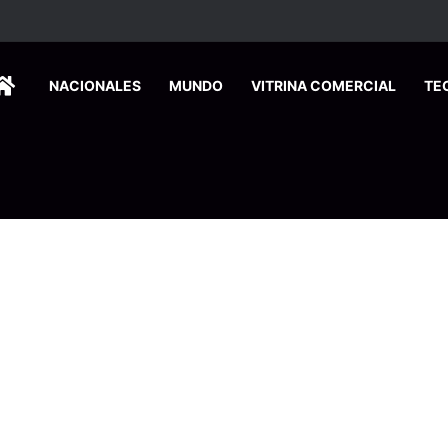
dos ingresan a hospital de Nicoya y matan a paciente a balazos
HOME
NACIONALES
MUNDO
VITRINA COMERCIAL
TE