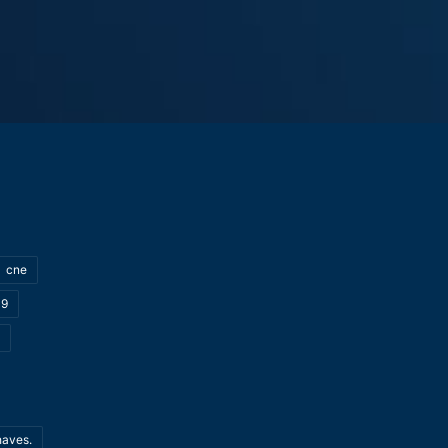
cne
19
haves.