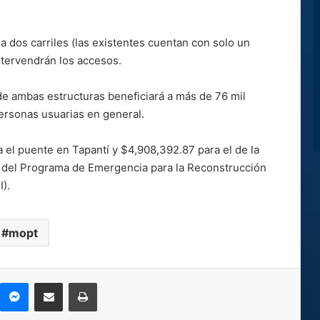
a dos carriles (las existentes cuentan con solo un
intervendrán los accesos.
de ambas estructuras beneficiará a más de 76 mil
personas usuarias en general.
 el puente en Tapantí y $4,908,392.87 para el de la
e del Programa de Emergencia para la Reconstrucción
I).
mopt
kype
Messenger
Compartir por correo electrónico
Imprimir