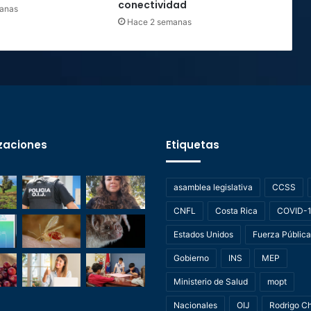
conectividad
anas
Hace 2 semanas
zaciones
Etiquetas
asamblea legislativa
CCSS
CNFL
Costa Rica
COVID-
Estados Unidos
Fuerza Pública
Gobierno
INS
MEP
Ministerio de Salud
mopt
Nacionales
OIJ
Rodrigo C