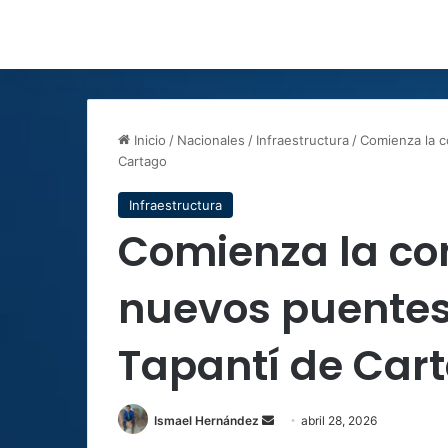
Inicio
/
Nacionales
/
Infraestructura
/
Comienza la c
Cartago
Infraestructura
Comienza la co
nuevos puentes
Tapantí de Car
Send
Ismael Hernández
abril 28, 2026
an