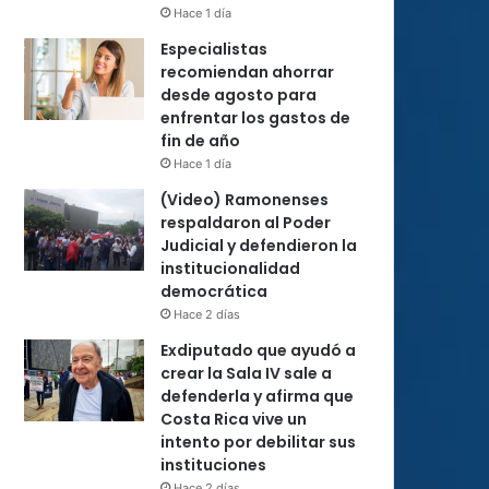
Hace 1 día
Especialistas
recomiendan ahorrar
desde agosto para
enfrentar los gastos de
fin de año
Hace 1 día
(Video) Ramonenses
respaldaron al Poder
Judicial y defendieron la
institucionalidad
democrática
Hace 2 días
Exdiputado que ayudó a
crear la Sala IV sale a
defenderla y afirma que
Costa Rica vive un
intento por debilitar sus
instituciones
Hace 2 días