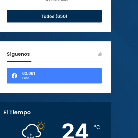
Todos (650)
Síguenos
62.661
Fans
El Tiempo
24
℃