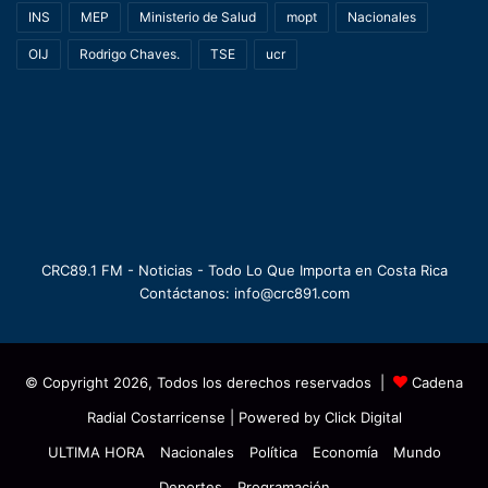
INS
MEP
Ministerio de Salud
mopt
Nacionales
OIJ
Rodrigo Chaves.
TSE
ucr
CRC89.1 FM - Noticias - Todo Lo Que Importa en Costa Rica
Contáctanos: info@crc891.com
© Copyright 2026, Todos los derechos reservados |
Cadena
Radial Costarricense
| Powered by
Click Digital
ULTIMA HORA
Nacionales
Política
Economía
Mundo
Deportes
Programación