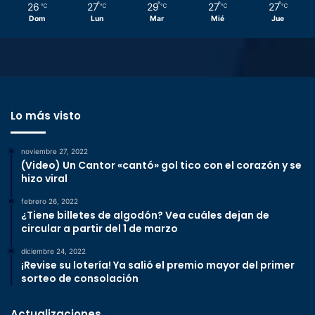
26
27
29
27
27
℃
℃
℃
℃
℃
Dom
Lun
Mar
Mié
Jue
Lo más visto
noviembre 27, 2022
(Video) Un Cantor «cantó» gol tico con el corazón y se
hizo viral
febrero 26, 2022
¿Tiene billetes de algodón? Vea cuáles dejan de
circular a partir del 1 de marzo
diciembre 24, 2022
¡Revise su lotería! Ya salió el premio mayor del primer
sorteo de consolación
Actualizaciones