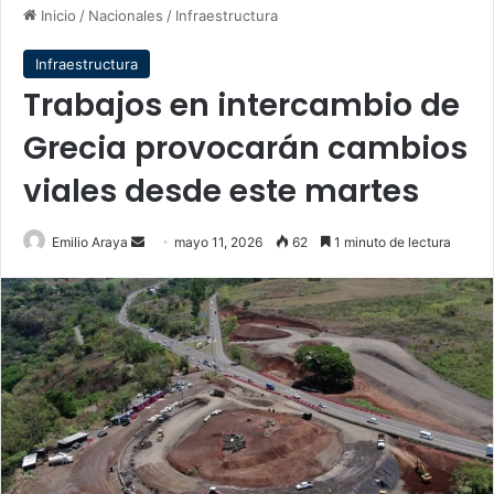
Inicio
/
Nacionales
/
Infraestructura
Infraestructura
Trabajos en intercambio de
Grecia provocarán cambios
viales desde este martes
Send
Emilio Araya
mayo 11, 2026
62
1 minuto de lectura
an
email