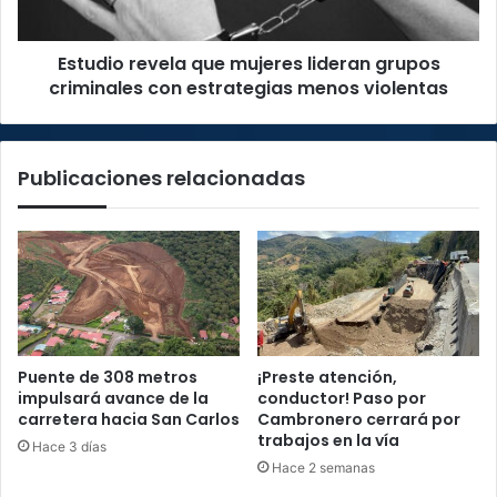
con
estrategias
Estudio revela que mujeres lideran grupos
menos
violentas
criminales con estrategias menos violentas
Publicaciones relacionadas
Puente de 308 metros
¡Preste atención,
impulsará avance de la
conductor! Paso por
carretera hacia San Carlos
Cambronero cerrará por
trabajos en la vía
Hace 3 días
Hace 2 semanas