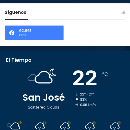
Síguenos
62.661
Fans
El Tiempo
22
℃
San José
22º - 21º
83%
0.89 km/h
Scattered Clouds