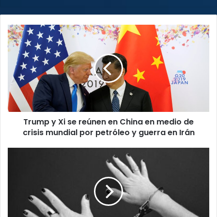
web
Trump
y
Xi
se
reúnen
en
China
en
medio
Trump y Xi se reúnen en China en medio de
de
crisis
crisis mundial por petróleo y guerra en Irán
mundial
por
Estudio
petróleo
revela
y
que
guerra
mujeres
en
lideran
Irán
grupos
criminales