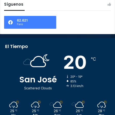
Síguenos
62.621
Fans
El Tiempo
20
℃
San José
20º - 19º
85%
3.13 km/h
Scattered Clouds
25
25
26
26
28
℃
℃
℃
℃
℃