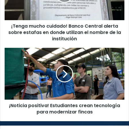
alerta
sobre
estafas
en
¡Tenga mucho cuidado! Banco Central alerta
donde
utilizan
sobre estafas en donde utilizan el nombre de la
el
institución
nombre
de
¡Noticia
la
positiva!
institución
Estudiantes
crean
tecnología
para
modernizar
fincas
¡Noticia positiva! Estudiantes crean tecnología
para modernizar fincas