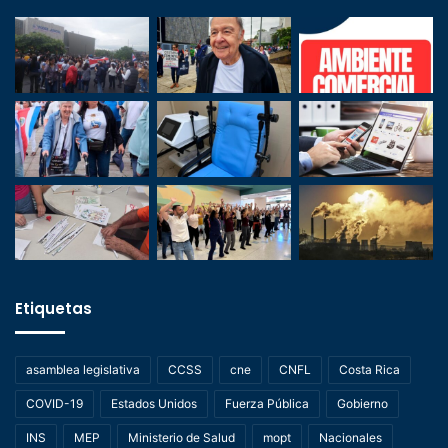
Etiquetas
asamblea legislativa
CCSS
cne
CNFL
Costa Rica
COVID-19
Estados Unidos
Fuerza Pública
Gobierno
INS
MEP
Ministerio de Salud
mopt
Nacionales