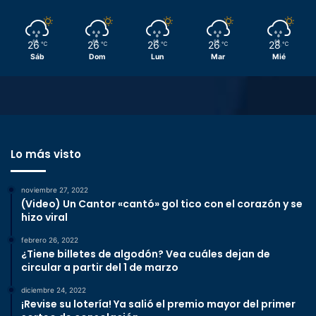
26
26
26
26
28
℃
℃
℃
℃
℃
Sáb
Dom
Lun
Mar
Mié
Lo más visto
noviembre 27, 2022
(Video) Un Cantor «cantó» gol tico con el corazón y se
hizo viral
febrero 26, 2022
¿Tiene billetes de algodón? Vea cuáles dejan de
circular a partir del 1 de marzo
diciembre 24, 2022
¡Revise su lotería! Ya salió el premio mayor del primer