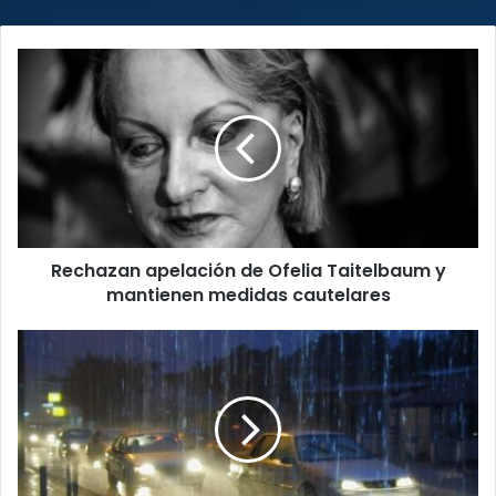
Rechazan
apelación
de
Ofelia
Taitelbaum
y
mantienen
medidas
cautelares
Rechazan apelación de Ofelia Taitelbaum y
mantienen medidas cautelares
CNE
reporta
60
incidentes
por
lluvias
en