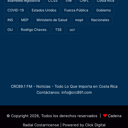
asamblea legislativa
CCSS
cne
CNFL
Costa Rica
COVID-19
Estados Unidos
Fuerza Pública
Gobierno
INS
MEP
Ministerio de Salud
mopt
Nacionales
OIJ
Rodrigo Chaves.
TSE
ucr
CRC89.1 FM - Noticias - Todo Lo Que Importa en Costa Rica
Contáctanos: info@crc891.com
© Copyright 2026, Todos los derechos reservados |
Cadena
Radial Costarricense
| Powered by
Click Digital