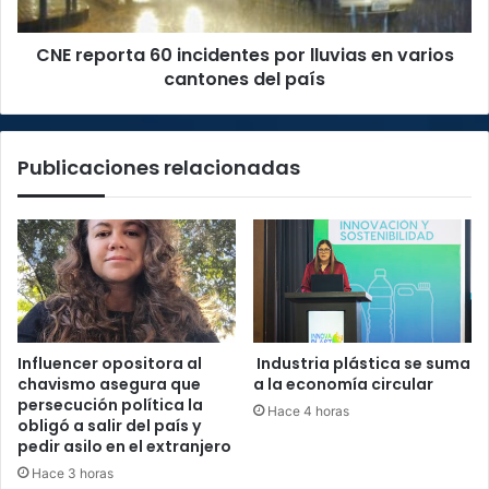
varios
cantones
CNE reporta 60 incidentes por lluvias en varios
del
país
cantones del país
Publicaciones relacionadas
Influencer opositora al
Industria plástica se suma
chavismo asegura que
a la economía circular
persecución política la
Hace 4 horas
obligó a salir del país y
pedir asilo en el extranjero
Hace 3 horas