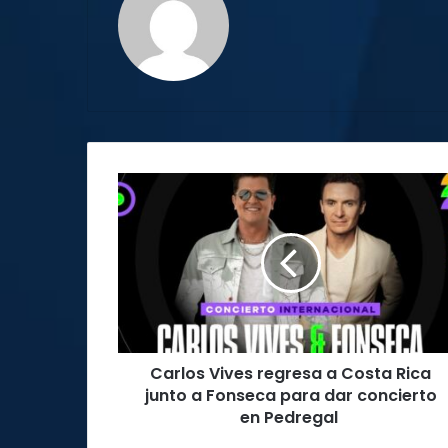
Carlos
Vives
regresa
a
Costa
Rica
junto
a
Fonseca
Carlos Vives regresa a Costa Rica
para
dar
junto a Fonseca para dar concierto
concierto
en Pedregal
en