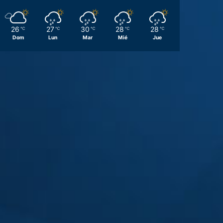
26
27
30
28
28
℃
℃
℃
℃
℃
Dom
Lun
Mar
Mié
Jue