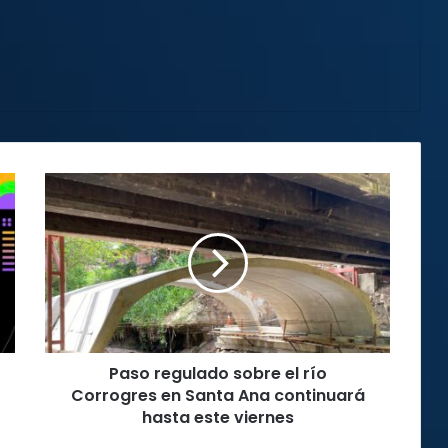
Paso
regulado
sobre
el
río
Corrogres
en
Santa
Ana
Paso regulado sobre el río
continuará
hasta
Corrogres en Santa Ana continuará
este
hasta este viernes
viernes