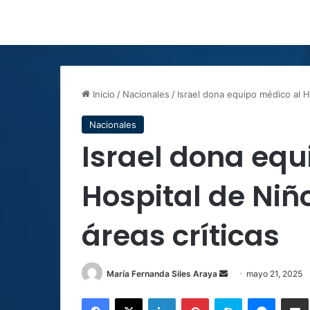
Inicio
/
Nacionales
/
Israel dona equipo médico al H
Nacionales
Israel dona equ
Hospital de Niñ
áreas críticas
Send
María Fernanda Siles Araya
mayo 21, 2025
an
Facebook
X
LinkedIn
Pinterest
Skype
Messen
C
email