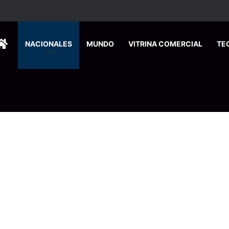
dos ingresan a hospital de Nicoya y matan a paciente a balazos
HOME
NACIONALES
MUNDO
VITRINA COMERCIAL
TE