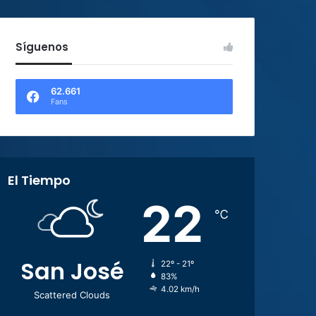
Síguenos
62.661
Fans
El Tiempo
22
℃
San José
22º - 21º
83%
4.02 km/h
Scattered Clouds