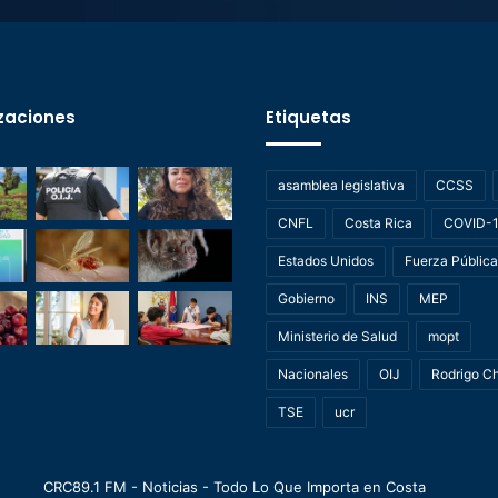
zaciones
Etiquetas
asamblea legislativa
CCSS
CNFL
Costa Rica
COVID-
Estados Unidos
Fuerza Pública
Gobierno
INS
MEP
Ministerio de Salud
mopt
Nacionales
OIJ
Rodrigo C
TSE
ucr
CRC89.1 FM - Noticias - Todo Lo Que Importa en Costa