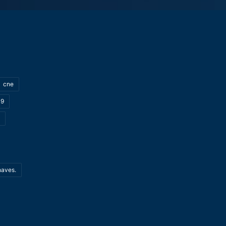
cne
19
haves.