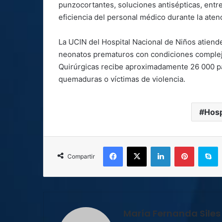
punzocortantes, soluciones antisépticas, entr
eficiencia del personal médico durante la atenc
La UCIN del Hospital Nacional de Niños atiend
neonatos prematuros con condiciones complej
Quirúrgicas recibe aproximadamente 26 000 pac
quemaduras o víctimas de violencia.
Hosp
Facebook
X
LinkedIn
Pinterest
S
Compartir
María Fernanda Siles