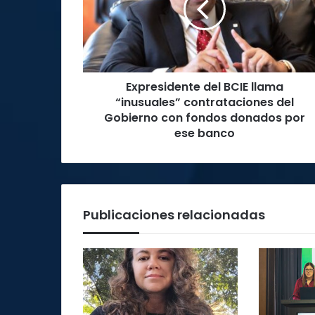
“inusuales”
contrataciones
del
Gobierno
con
Expresidente del BCIE llama
fondos
donados
“inusuales” contrataciones del
por
Gobierno con fondos donados por
ese
ese banco
banco
Publicaciones relacionadas