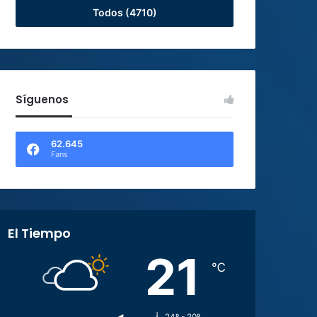
Todos (4710)
Síguenos
62.645
Fans
El Tiempo
21
℃