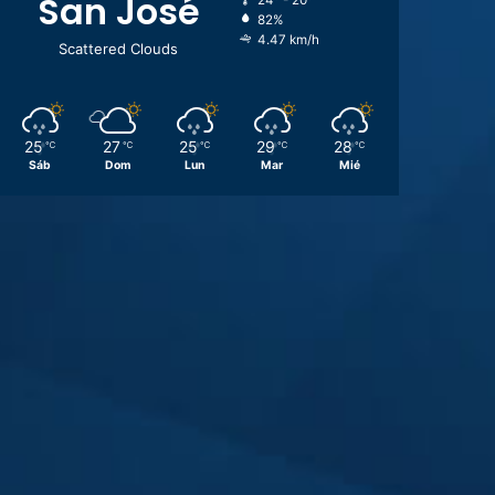
San José
24º - 20º
82%
4.47 km/h
Scattered Clouds
25
27
25
29
28
℃
℃
℃
℃
℃
Sáb
Dom
Lun
Mar
Mié