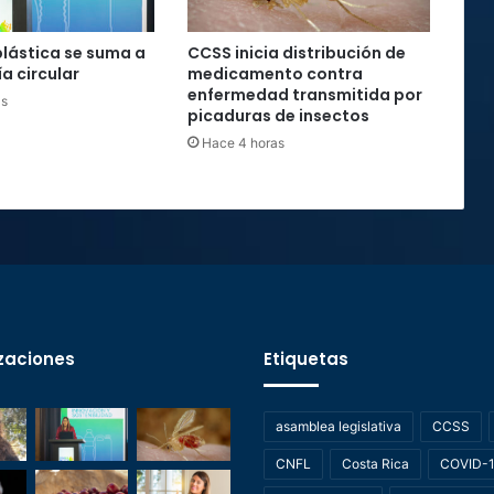
plástica se suma a
CCSS inicia distribución de
a circular
medicamento contra
enfermedad transmitida por
as
picaduras de insectos
Hace 4 horas
zaciones
Etiquetas
asamblea legislativa
CCSS
CNFL
Costa Rica
COVID-