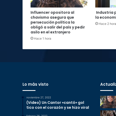
Influencer opositora al
Industria 
chavismo asegura que
la economí
persecución política la
Hace 2 hor
obligó a salir del país y pedir
asilo en el extranjero
Hace 1 hora
Lo más visto
Actuali
noviembre 27, 2022
(Video) Un Cantor «cantó» gol
tico con el corazón y se hizo viral
febrero 26, 2022