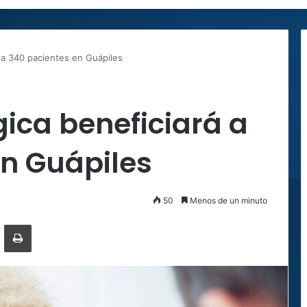
 a 340 pacientes en Guápiles
ica beneficiará a
en Guápiles
50
Menos de un minuto
ger
ompartir por correo electrónico
Imprimir