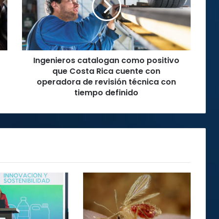
que
Costa
Rica
cuente
con
Ingenieros catalogan como positivo
operadora
de
que Costa Rica cuente con
revisión
operadora de revisión técnica con
técnica
tiempo definido
con
tiempo
definido