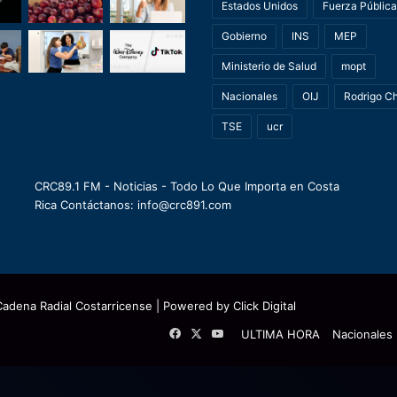
Estados Unidos
Fuerza Pública
Gobierno
INS
MEP
Ministerio de Salud
mopt
Nacionales
OIJ
Rodrigo C
TSE
ucr
CRC89.1 FM - Noticias - Todo Lo Que Importa en Costa
Rica Contáctanos: info@crc891.com
Cadena Radial Costarricense
| Powered by
Click Digital
Facebook
X
YouTube
ULTIMA HORA
Nacionales