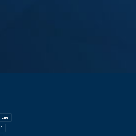
cne
19