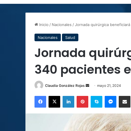
Inicio
/
Nacionales
/
Jornada quirúrgica beneficiará
Nacionales
Salud
Jornada quirúrg
340 pacientes 
Send
Claudia González Rojas
mayo 21, 2024
an
Facebook
X
LinkedIn
Pinterest
Skype
Messen
C
email