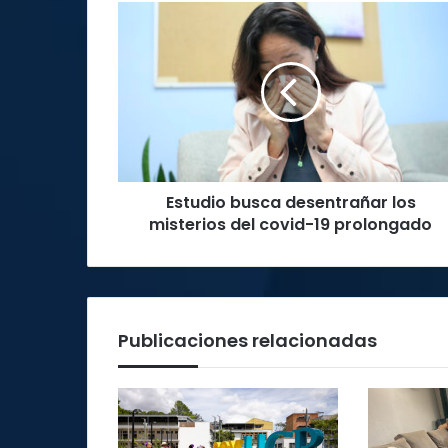
Estudio
busca
desentrañar
los
misterios
del
covid-
19
prolongado
Estudio busca desentrañar los
misterios del covid-19 prolongado
Publicaciones relacionadas