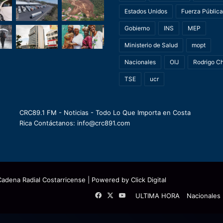
Estados Unidos
Fuerza Pública
Gobierno
INS
MEP
Ministerio de Salud
mopt
Nacionales
OIJ
Rodrigo C
TSE
ucr
CRC89.1 FM - Noticias - Todo Lo Que Importa en Costa
Rica Contáctanos: info@crc891.com
Cadena Radial Costarricense
| Powered by
Click Digital
Facebook
X
YouTube
ULTIMA HORA
Nacionales