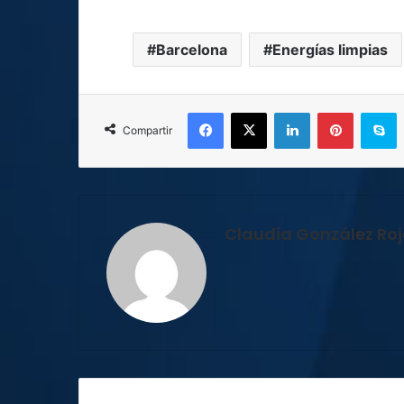
Barcelona
Energías limpias
Facebook
X
LinkedIn
Pinterest
S
Compartir
Claudia González Ro