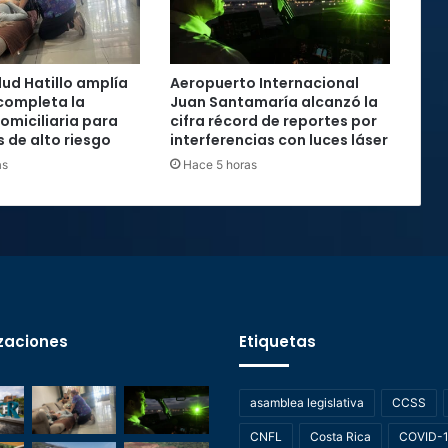
lud Hatillo amplía
Aeropuerto Internacional
completa la
Juan Santamaría alcanzó la
omiciliaria para
cifra récord de reportes por
de alto riesgo
interferencias con luces láser
as
Hace 5 horas
zaciones
Etiquetas
asamblea legislativa
CCSS
CNFL
Costa Rica
COVID-