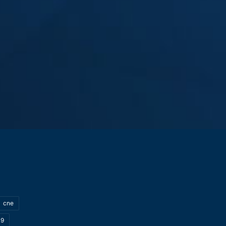
cne
19