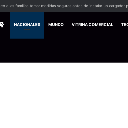
ortalecer los servicios para turistas en puestos fronterizos
HOME
NACIONALES
MUNDO
VITRINA COMERCIAL
TE