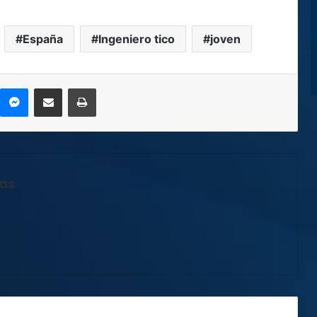
España
Ingeniero tico
joven
kype
Messenger
Compartir por correo electrónico
Imprimir
jas