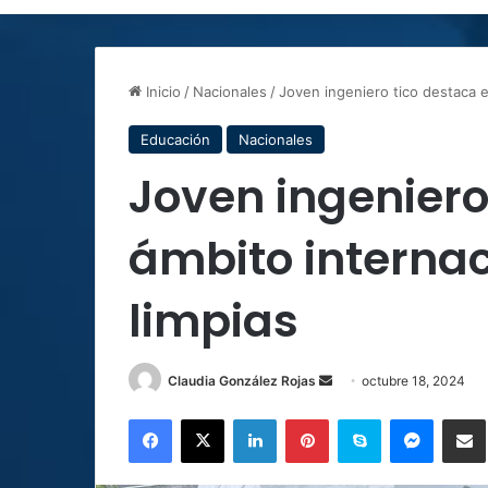
Inicio
/
Nacionales
/
Joven ingeniero tico destaca e
Educación
Nacionales
Joven ingeniero
ámbito internac
limpias
Send
Claudia González Rojas
octubre 18, 2024
an
Facebook
X
LinkedIn
Pinterest
Skype
Messen
C
email