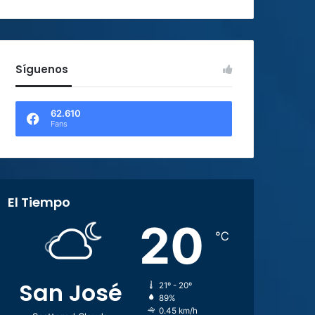
Síguenos
62.610
Fans
El Tiempo
20
℃
San José
21º - 20º
89%
0.45 km/h