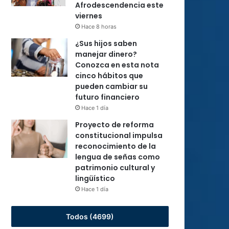
Afrodescendencia este
viernes
Hace 8 horas
¿Sus hijos saben
manejar dinero?
Conozca en esta nota
cinco hábitos que
pueden cambiar su
futuro financiero
Hace 1 día
Proyecto de reforma
constitucional impulsa
reconocimiento de la
lengua de señas como
patrimonio cultural y
lingüístico
Hace 1 día
Todos (4699)