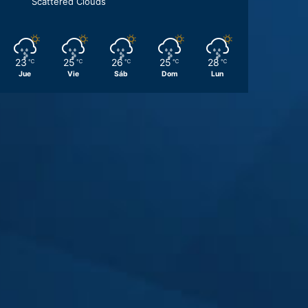
Scattered Clouds
23
25
26
25
28
℃
℃
℃
℃
℃
Jue
Vie
Sáb
Dom
Lun