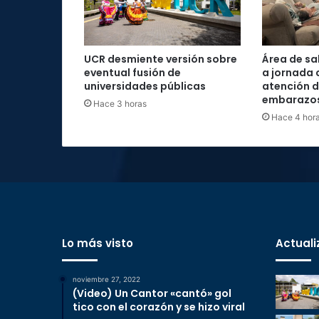
UCR desmiente versión sobre
Área de sa
eventual fusión de
a jornada 
universidades públicas
atención d
embarazos 
Hace 3 horas
Hace 4 hor
Lo más visto
Actuali
noviembre 27, 2022
(Video) Un Cantor «cantó» gol
tico con el corazón y se hizo viral