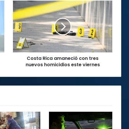
Costa
Rica
amaneció
con
tres
nuevos
homicidios
este
viernes
Costa Rica amaneció con tres
nuevos homicidios este viernes