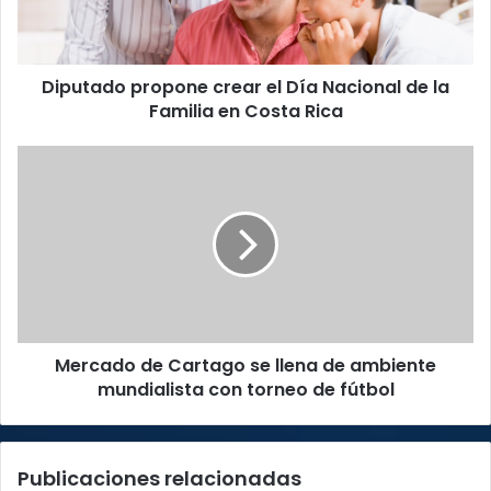
de
la
Familia
Diputado propone crear el Día Nacional de la
en
Costa
Familia en Costa Rica
Rica
Mercado
de
Cartago
se
llena
de
ambiente
mundialista
con
Mercado de Cartago se llena de ambiente
torneo
de
mundialista con torneo de fútbol
fútbol
Publicaciones relacionadas