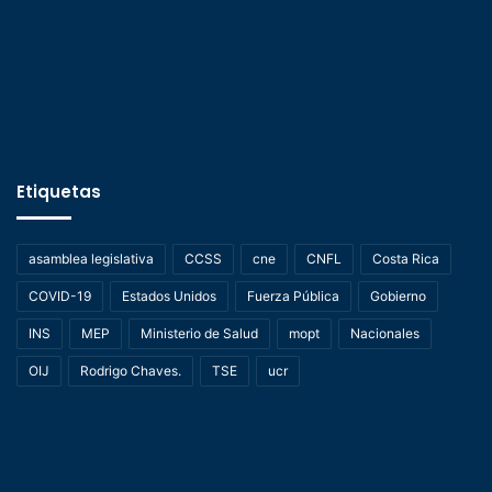
Etiquetas
asamblea legislativa
CCSS
cne
CNFL
Costa Rica
COVID-19
Estados Unidos
Fuerza Pública
Gobierno
INS
MEP
Ministerio de Salud
mopt
Nacionales
OIJ
Rodrigo Chaves.
TSE
ucr