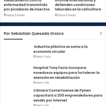
medicamento contra
informe internacional y
enfermedad transmitida
defienden condiciones
por picaduras de insectos
laborales en la caficultura
Hace 3 horas
Hace 4 horas
Por Sebastian Quesada Orozco
Industria plástica se suma a la
economía circular
Hace 1 hora
Hospital Tony Facio incorpora
novedosos equipos para fortalecer la
atención en rehabilitación
Hace 1 día
Cámara Costarricense de Pymes
capacitará a 200 emprendedores para
vender por internet
Hace 1 día