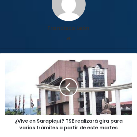
Francisco León
Sitio
web
¿Vive
en
Sarapiquí?
TSE
realizará
gira
para
varios
trámites
¿Vive en Sarapiquí? TSE realizará gira para
a
partir
varios trámites a partir de este martes
de