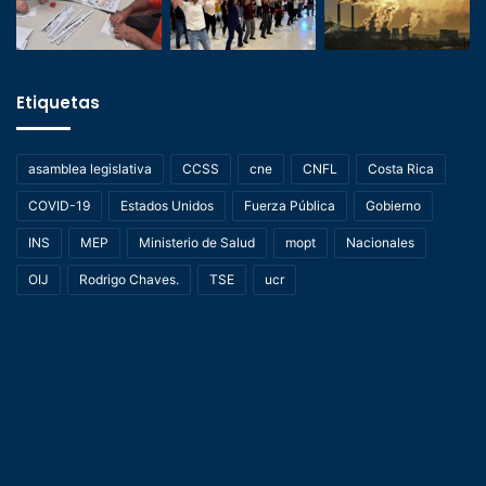
Etiquetas
asamblea legislativa
CCSS
cne
CNFL
Costa Rica
COVID-19
Estados Unidos
Fuerza Pública
Gobierno
INS
MEP
Ministerio de Salud
mopt
Nacionales
OIJ
Rodrigo Chaves.
TSE
ucr