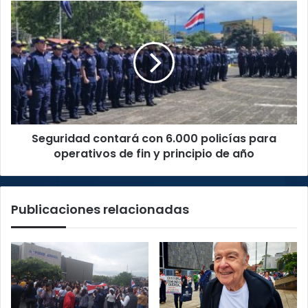
este
Seguridad
martes
contará
con
6.000
policías
para
operativos
de
fin
Seguridad contará con 6.000 policías para
y
principio
operativos de fin y principio de año
de
año
Publicaciones relacionadas