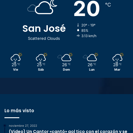
20
℃
San José
20º - 19º
85%
3.13 km/h
Scattered Clouds
25
25
26
26
28
℃
℃
℃
℃
℃
Vie
Sáb
Dom
Lun
Mar
Lo más visto
noviembre 27, 2022
(Video) Un Cantor «cantó» gol tico con el corazón y se