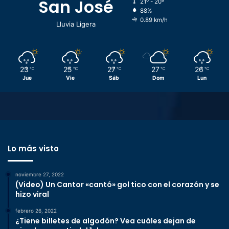
San José
21º - 20º
88%
0.89 km/h
Lluvia Ligera
23
25
27
27
26
℃
℃
℃
℃
℃
Jue
Vie
Sáb
Dom
Lun
Lo más visto
noviembre 27, 2022
(Video) Un Cantor «cantó» gol tico con el corazón y se
hizo viral
febrero 26, 2022
¿Tiene billetes de algodón? Vea cuáles dejan de