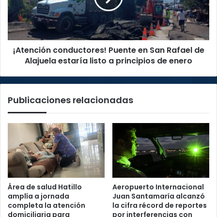
Rafael
de
Alajuela
estaría
¡Atención conductores! Puente en San Rafael de
listo
a
Alajuela estaría listo a principios de enero
principios
de
enero
Publicaciones relacionadas
Área de salud Hatillo
Aeropuerto Internacional
amplía a jornada
Juan Santamaría alcanzó
completa la atención
la cifra récord de reportes
domiciliaria para
por interferencias con