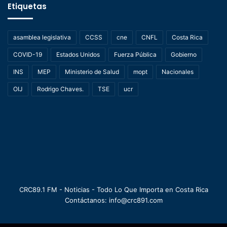
Etiquetas
asamblea legislativa
CCSS
cne
CNFL
Costa Rica
COVID-19
Estados Unidos
Fuerza Pública
Gobierno
INS
MEP
Ministerio de Salud
mopt
Nacionales
OIJ
Rodrigo Chaves.
TSE
ucr
CRC89.1 FM - Noticias - Todo Lo Que Importa en Costa Rica
Contáctanos: info@crc891.com