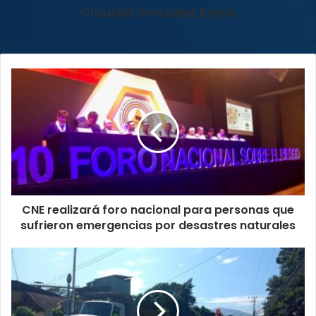
Claudia González Rojas
CNE
realizará
foro
nacional
para
personas
que
sufrieron
emergencias
CNE realizará foro nacional para personas que
por
desastres
sufrieron emergencias por desastres naturales
naturales
¡Atención
conductores!
Puente
en
San