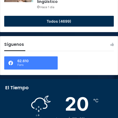
lingüístico
Hace 1 día
Todos (4699)
Síguenos
62.610
Fans
El Tiempo
20
℃