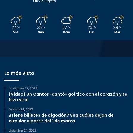
Lluvia Ligera
27
25
27
25
29
℃
℃
℃
℃
℃
Vie
Sáb
Dom
Lun
Mar
Lo más visto
noviembre 27, 2022
(Video) Un Cantor «cantó» gol tico con el corazón y se
hizo viral
febrero 26, 2022
¿Tiene billetes de algodón? Vea cuáles dejan de
circular a partir del 1 de marzo
diciembre 24, 2022