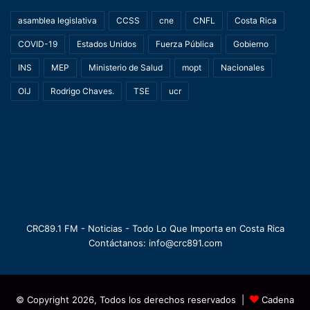
asamblea legislativa
CCSS
cne
CNFL
Costa Rica
COVID-19
Estados Unidos
Fuerza Pública
Gobierno
INS
MEP
Ministerio de Salud
mopt
Nacionales
OIJ
Rodrigo Chaves.
TSE
ucr
CRC89.1 FM - Noticias - Todo Lo Que Importa en Costa Rica
Contáctanos: info@crc891.com
© Copyright 2026, Todos los derechos reservados |
Cadena