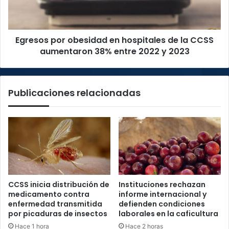
la
CCSS
aumentaron
Egresos por obesidad en hospitales de la CCSS
38%
entre
aumentaron 38% entre 2022 y 2023
2022
y
2023
Publicaciones relacionadas
CCSS inicia distribución de
Instituciones rechazan
medicamento contra
informe internacional y
enfermedad transmitida
defienden condiciones
por picaduras de insectos
laborales en la caficultura
Hace 1 hora
Hace 2 horas