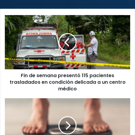
Fin
de
semana
presentó
115
pacientes
trasladados
en
condición
Fin de semana presentó 115 pacientes
delicada
a
trasladados en condición delicada a un centro
un
médico
centro
médico
Egresos
por
obesidad
en
hospitales
de