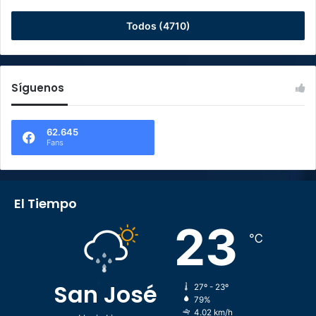
Todos (4710)
Síguenos
62.645
Fans
El Tiempo
23
℃
San José
27º - 23º
79%
4.02 km/h