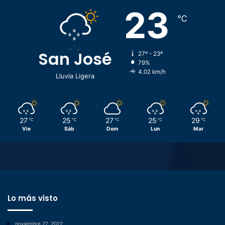
23
℃
San José
27º - 23º
79%
4.02 km/h
Lluvia Ligera
27
25
27
25
29
℃
℃
℃
℃
℃
Vie
Sáb
Dom
Lun
Mar
Lo más visto
noviembre 27, 2022