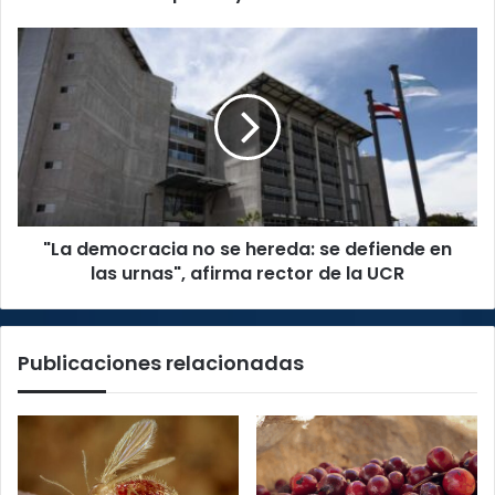
latino
"La
democracia
no
se
hereda:
se
defiende
en
las
"La democracia no se hereda: se defiende en
urnas",
afirma
las urnas", afirma rector de la UCR
rector
de
la
Publicaciones relacionadas
UCR