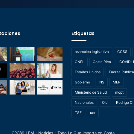
zaciones
Etiquetas
asamblea legislativa
CCSS
CNFL
Costa Rica
COVID-
Estados Unidos
Fuerza Pública
Gobierno
INS
MEP
Ministerio de Salud
mopt
Nacionales
OIJ
Rodrigo C
TSE
ucr
CRC89.1 FM - Noticias - Todo Lo Que Importa en Costa