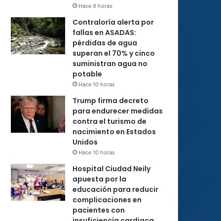
Hace 9 horas
Contraloría alerta por
fallas en ASADAS:
pérdidas de agua
superan el 70% y cinco
suministran agua no
potable
Hace 10 horas
Trump firma decreto
para endurecer medidas
contra el turismo de
nacimiento en Estados
Unidos
Hace 10 horas
Hospital Ciudad Neily
apuesta por la
educación para reducir
complicaciones en
pacientes con
insuficiencia cardiaca