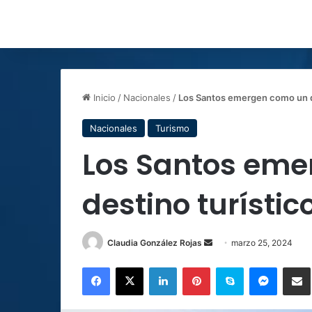
Inicio
/
Nacionales
/
Los Santos emergen como un de
Nacionales
Turismo
Los Santos em
destino turístic
Send
Claudia González Rojas
marzo 25, 2024
an
Facebook
X
LinkedIn
Pinterest
Skype
Messen
C
email