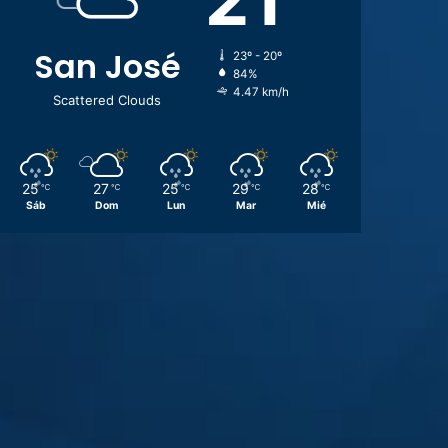
San José
23º - 20º
84%
4.47 km/h
Scattered Clouds
25
27
25
29
28
℃
℃
℃
℃
℃
Sáb
Dom
Lun
Mar
Mié