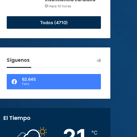
Hace 10 horas
Todos (4710)
Síguenos
62.645
Fans
El Tiempo
21
℃