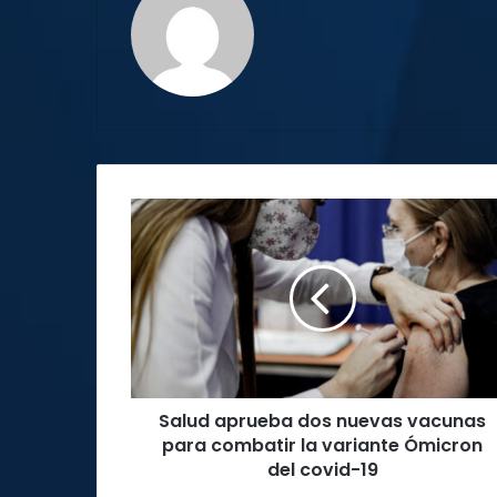
Salud
aprueba
dos
nuevas
vacunas
para
combatir
la
variante
Salud aprueba dos nuevas vacunas
Ómicron
del
para combatir la variante Ómicron
covid-
del covid-19
19