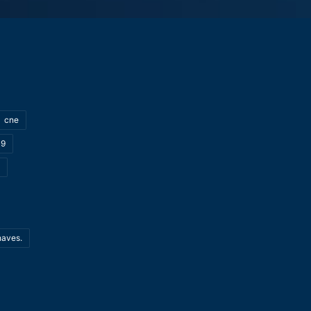
cne
19
haves.