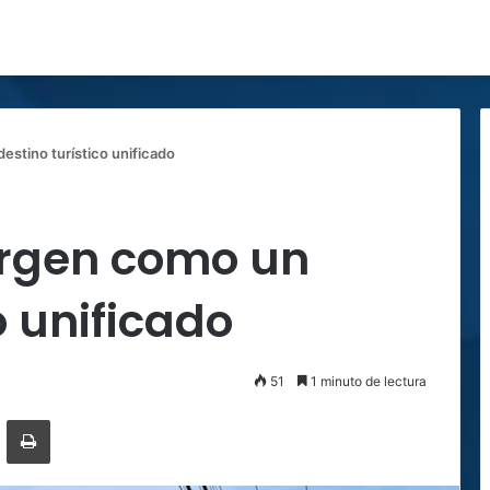
stino turístico unificado
ergen como un
o unificado
51
1 minuto de lectura
ger
ompartir por correo electrónico
Imprimir