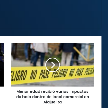
Menor
edad
recibió
varios
impactos
de
bala
dentro
de
Menor edad recibió varios impactos
local
comercial
de bala dentro de local comercial en
en
Alajuelita
Alajuelita