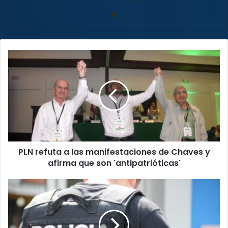
Sitio
web
PLN
refuta
a
las
manifestaciones
de
Chaves
y
afirma
PLN refuta a las manifestaciones de Chaves y
que
son
afirma que son 'antipatrióticas'
'antipatrióticas'
Hombre
irá
25
años
a