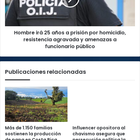
prisión
por
homicidio,
resistencia
Hombre irá 25 años a prisión por homicidio,
agravada
y
resistencia agravada y amenazas a
amenazas
funcionario público
a
funcionario
público
Publicaciones relacionadas
Más de 1.150 familias
Influencer opositora al
sostienen la producción
chavismo asegura que
de papa en Costa Rica
persecución política la