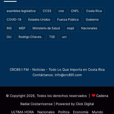
asamblea legislativa
CCSS
cne
CNFL
Costa Rica
COVID-19
Estados Unidos
Fuerza Pública
Gobierno
INS
MEP
Ministerio de Salud
mopt
Nacionales
OIJ
Rodrigo Chaves.
TSE
ucr
CRC89.1 FM - Noticias - Todo Lo Que Importa en Costa Rica
Contáctanos: info@crc891.com
© Copyright 2026, Todos los derechos reservados |
Cadena
Radial Costarricense
| Powered by
Click Digital
ULTIMA HORA
Nacionales
Política
Economía
Mundo