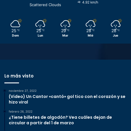
4.92 km/h
Scattered Clouds
25
25
29
28
28
℃
℃
℃
℃
℃
Dom
Lun
Mar
Mié
Jue
Lo más visto
noviembre 27, 2022
(Video) Un Cantor «cantó» gol tico con el corazón y se
hizo viral
febrero 26, 2022
¿Tiene billetes de algodón? Vea cuáles dejan de
circular a partir del 1 de marzo