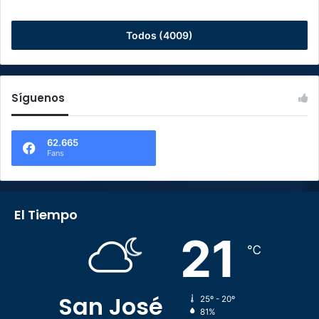
Todos (4009)
Síguenos
62.665
Fans
El Tiempo
21
℃
San José
25º - 20º
81%