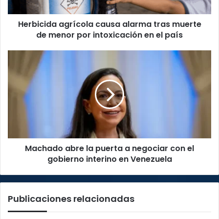
menor
por
Herbicida agrícola causa alarma tras muerte
intoxicación
en
de menor por intoxicación en el país
el
país
Machado
abre
la
puerta
a
negociar
con
el
gobierno
Machado abre la puerta a negociar con el
interino
en
gobierno interino en Venezuela
Venezuela
Publicaciones relacionadas