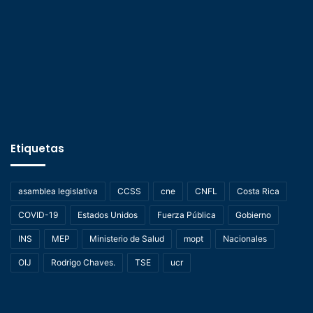
Etiquetas
asamblea legislativa
CCSS
cne
CNFL
Costa Rica
COVID-19
Estados Unidos
Fuerza Pública
Gobierno
INS
MEP
Ministerio de Salud
mopt
Nacionales
OIJ
Rodrigo Chaves.
TSE
ucr