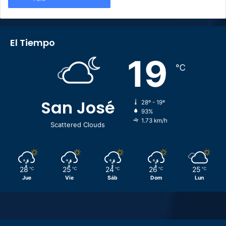
El Tiempo
19
℃
San José
28º - 19º
93%
1.73 km/h
Scattered Clouds
28
25
24
26
25
℃
℃
℃
℃
℃
Jue
Vie
Sáb
Dom
Lun