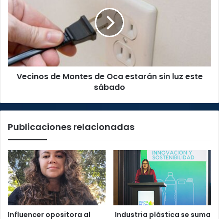
Montes
de
Oca
estarán
sin
luz
este
Vecinos de Montes de Oca estarán sin luz este
sábado
sábado
Publicaciones relacionadas
Influencer opositora al
Industria plástica se suma