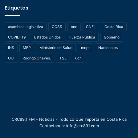
Etiquetas
asamblea legislativa
CCSS
cne
CNFL
Costa Rica
COVID-19
Estados Unidos
Fuerza Pública
Gobierno
INS
MEP
Ministerio de Salud
mopt
Nacionales
OIJ
Rodrigo Chaves.
TSE
ucr
CRC89.1 FM - Noticias - Todo Lo Que Importa en Costa Rica
Contáctanos: info@crc891.com