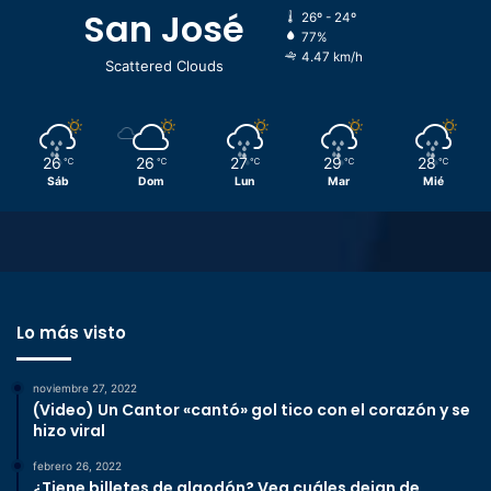
San José
26º - 24º
77%
4.47 km/h
Scattered Clouds
26
26
27
29
28
℃
℃
℃
℃
℃
Sáb
Dom
Lun
Mar
Mié
Lo más visto
noviembre 27, 2022
(Video) Un Cantor «cantó» gol tico con el corazón y se
hizo viral
febrero 26, 2022
¿Tiene billetes de algodón? Vea cuáles dejan de