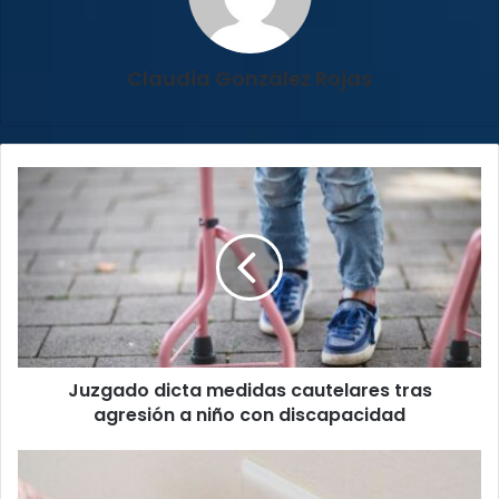
Claudia González Rojas
Juzgado
dicta
medidas
cautelares
tras
agresión
a
niño
con
Juzgado dicta medidas cautelares tras
discapacidad
agresión a niño con discapacidad
Vecinos
de