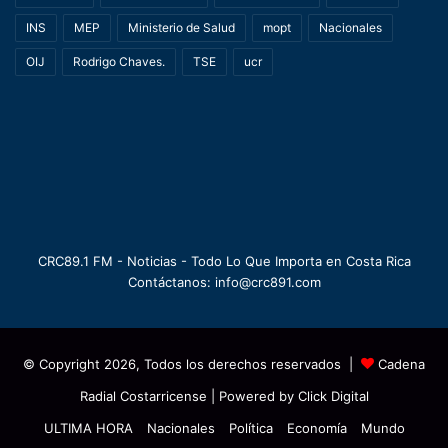
INS
MEP
Ministerio de Salud
mopt
Nacionales
OIJ
Rodrigo Chaves.
TSE
ucr
CRC89.1 FM - Noticias - Todo Lo Que Importa en Costa Rica
Contáctanos: info@crc891.com
© Copyright 2026, Todos los derechos reservados |
Cadena
Radial Costarricense
| Powered by
Click Digital
ULTIMA HORA
Nacionales
Política
Economía
Mundo