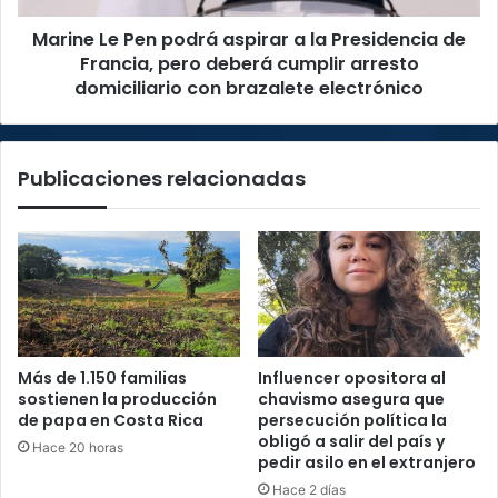
de
Marine Le Pen podrá aspirar a la Presidencia de
Francia,
pero
Francia, pero deberá cumplir arresto
deberá
domiciliario con brazalete electrónico
cumplir
arresto
domiciliario
Publicaciones relacionadas
con
brazalete
electrónico
Más de 1.150 familias
Influencer opositora al
sostienen la producción
chavismo asegura que
de papa en Costa Rica
persecución política la
obligó a salir del país y
Hace 20 horas
pedir asilo en el extranjero
Hace 2 días