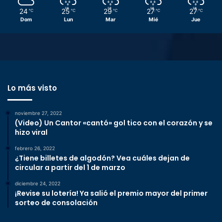
24
25
29
27
27
℃
℃
℃
℃
℃
Dom
Lun
Mar
Mié
Jue
Lo más visto
noviembre 27, 2022
(Video) Un Cantor «cantó» gol tico con el corazón y se
hizo viral
febrero 26, 2022
¿Tiene billetes de algodón? Vea cuáles dejan de
circular a partir del 1 de marzo
diciembre 24, 2022
¡Revise su lotería! Ya salió el premio mayor del primer
sorteo de consolación