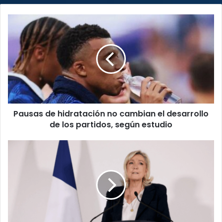
Pausas
de
hidratación
no
cambian
el
desarrollo
de
los
Pausas de hidratación no cambian el desarrollo
partidos,
según
de los partidos, según estudio
estudio
Marine
Le
Pen
podrá
aspirar
a
la
Presidencia