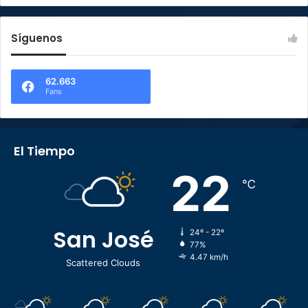
Síguenos
62.663
Fans
El Tiempo
22
℃
San José
24º - 22º
77%
4.47 km/h
Scattered Clouds