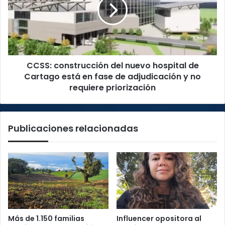
nuevo
hospital
de
Cartago
está
en
CCSS: construcción del nuevo hospital de
fase
de
Cartago está en fase de adjudicación y no
adjudicación
requiere priorización
y
no
requiere
Publicaciones relacionadas
priorización
Más de 1.150 familias
Influencer opositora al