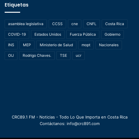
Etiquetas
asamblea legislativa
CCSS
cne
CNFL
Costa Rica
COVID-19
Estados Unidos
Fuerza Pública
Gobierno
INS
MEP
Ministerio de Salud
mopt
Nacionales
OIJ
Rodrigo Chaves.
TSE
ucr
CRC89.1 FM - Noticias - Todo Lo Que Importa en Costa Rica
Contáctanos: info@crc891.com