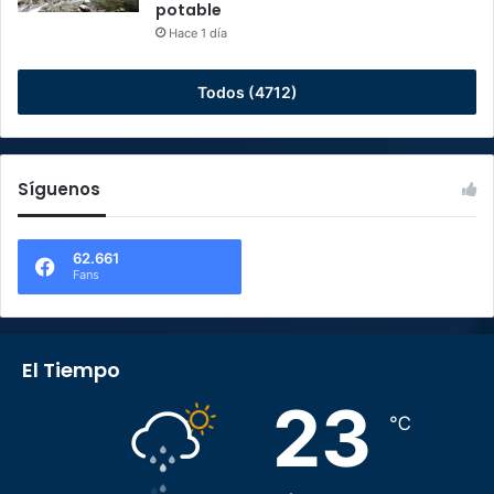
potable
Hace 1 día
Todos (4712)
Síguenos
62.661
Fans
El Tiempo
23
℃