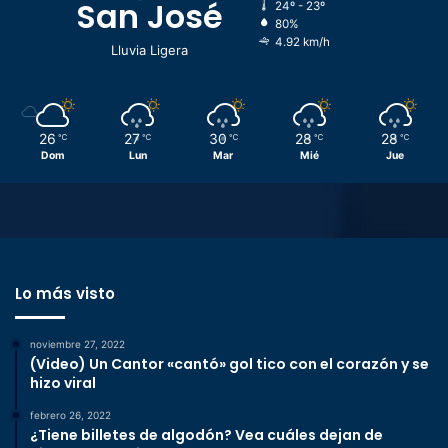
San José
24º - 23º
80%
4.92 km/h
Lluvia Ligera
26
27
30
28
28
℃
℃
℃
℃
℃
Dom
Lun
Mar
Mié
Jue
Lo más visto
noviembre 27, 2022
(Video) Un Cantor «cantó» gol tico con el corazón y se
hizo viral
febrero 26, 2022
¿Tiene billetes de algodón? Vea cuáles dejan de