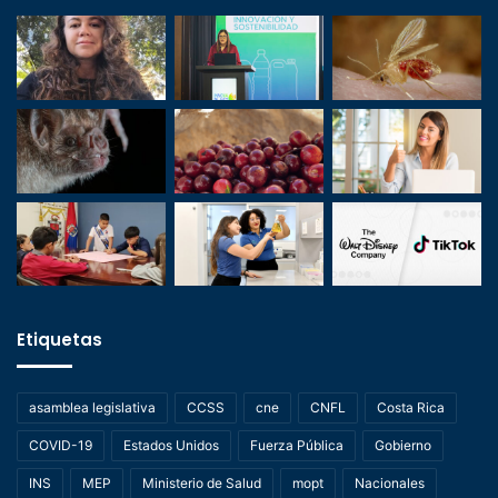
Etiquetas
asamblea legislativa
CCSS
cne
CNFL
Costa Rica
COVID-19
Estados Unidos
Fuerza Pública
Gobierno
INS
MEP
Ministerio de Salud
mopt
Nacionales