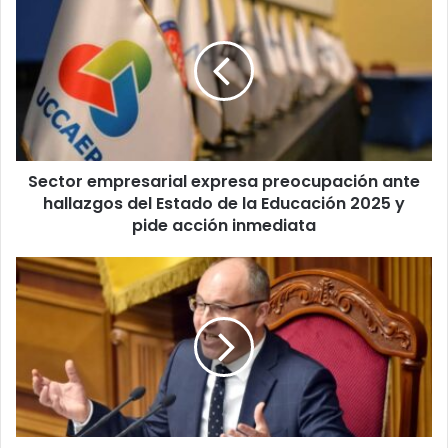
empresarial
expresa
preocupación
ante
hallazgos
del
Estado
de
Sector empresarial expresa preocupación ante
la
Educación
hallazgos del Estado de la Educación 2025 y
2025
pide acción inmediata
y
pide
Asesinan
acción
a
inmediata
tiros
a
Andriy
Parubiy,
diputado
ucraniano
y