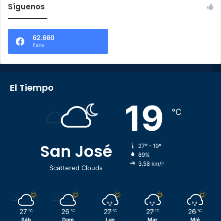
Síguenos
62.660
Fans
El Tiempo
19
℃
San José
27º - 19º
89%
3.58 km/h
Scattered Clouds
27
26
27
27
26
℃
℃
℃
℃
℃
Sáb
Dom
Lun
Mar
Mié