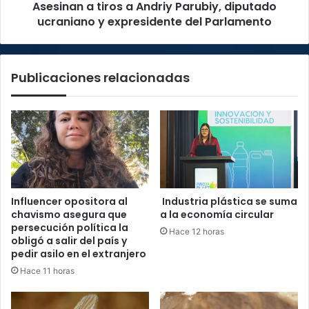
Asesinan a tiros a Andriy Parubiy, diputado
expresidente
del
ucraniano y expresidente del Parlamento
Parlamento
Publicaciones relacionadas
Influencer opositora al
Industria plástica se suma
chavismo asegura que
a la economía circular
persecución política la
Hace 12 horas
obligó a salir del país y
pedir asilo en el extranjero
Hace 11 horas