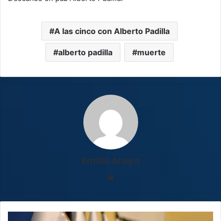
A las cinco con Alberto Padilla
alberto padilla
muerte
Emilio Araya
Sitio
web
Sector