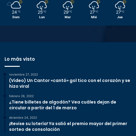
24
25
29
27
27
℃
℃
℃
℃
℃
Dom
Lun
Mar
Mié
Jue
Lo más visto
noviembre 27, 2022
(Video) Un Cantor «cantó» gol tico con el corazón y se
hizo viral
febrero 26, 2022
¿Tiene billetes de algodón? Vea cuáles dejan de
circular a partir del 1 de marzo
diciembre 24, 2022
¡Revise su lotería! Ya salió el premio mayor del primer
sorteo de consolación