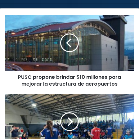
PUSC
propone
brindar
$10
millones
para
mejorar
la
estructura
PUSC propone brindar $10 millones para
de
aeropuertos
mejorar la estructura de aeropuertos
Campaña
“Siempre
Unidos”
pretende
prevenir
el
acoso