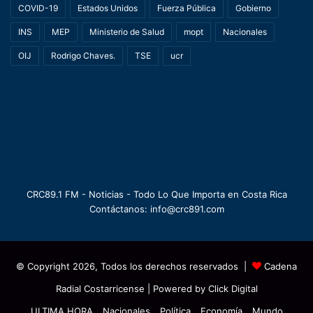
COVID-19
Estados Unidos
Fuerza Pública
Gobierno
INS
MEP
Ministerio de Salud
mopt
Nacionales
OIJ
Rodrigo Chaves.
TSE
ucr
CRC89.1 FM - Noticias - Todo Lo Que Importa en Costa Rica
Contáctanos: info@crc891.com
© Copyright 2026, Todos los derechos reservados |
Cadena
Radial Costarricense
| Powered by
Click Digital
ULTIMA HORA
Nacionales
Política
Economía
Mundo