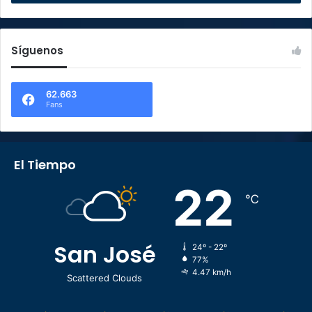
Síguenos
62.663
Fans
El Tiempo
22
℃
San José
24º - 22º
77%
4.47 km/h
Scattered Clouds