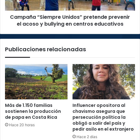
y
bullying
Campaña “Siempre Unidos” pretende prevenir
en
centros
el acoso y bullying en centros educativos
educativos
Publicaciones relacionadas
Más de 1.150 familias
Influencer opositora al
sostienen la producción
chavismo asegura que
de papa en Costa Rica
persecución política la
obligó a salir del país y
Hace 20 horas
pedir asilo en el extranjero
Hace 2 días