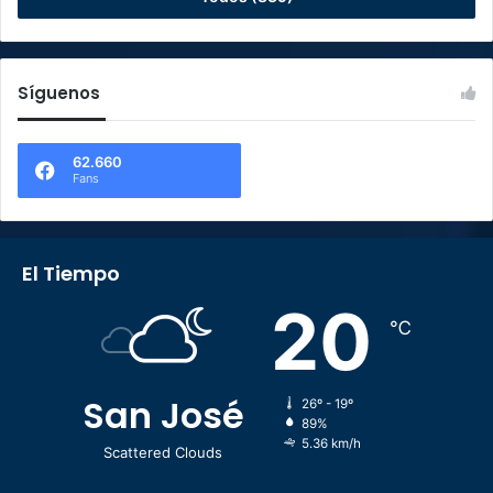
Síguenos
62.660
Fans
El Tiempo
20
℃
San José
26º - 19º
89%
5.36 km/h
Scattered Clouds