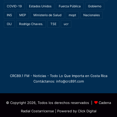
COVID-19
Estados Unidos
Fuerza Pública
Gobierno
INS
MEP
Ministerio de Salud
mopt
Nacionales
OIJ
Rodrigo Chaves.
TSE
ucr
CRC89.1 FM - Noticias - Todo Lo Que Importa en Costa Rica
Contáctanos: info@crc891.com
© Copyright 2026, Todos los derechos reservados |
Cadena
Radial Costarricense
| Powered by
Click Digital