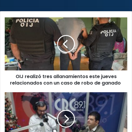
OIJ
realizó
tres
allanamientos
este
jueves
relacionados
con
​​OIJ realizó tres allanamientos este jueves
un
caso
relacionados con un caso de robo de ganado
de
robo
Álvaro
de
Ramos:
ganado
“Gobierno
utiliza
la
institucionalidad
para