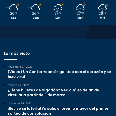
26
26
27
27
26
℃
℃
℃
℃
℃
Sáb
Dom
Lun
Mar
Mié
Lo más visto
noviembre 27, 2022
(Video) Un Cantor «cantó» gol tico con el corazón y se
hizo viral
febrero 26, 2022
¿Tiene billetes de algodón? Vea cuáles dejan de
circular a partir del 1 de marzo
diciembre 24, 2022
¡Revise su lotería! Ya salió el premio mayor del primer
sorteo de consolación