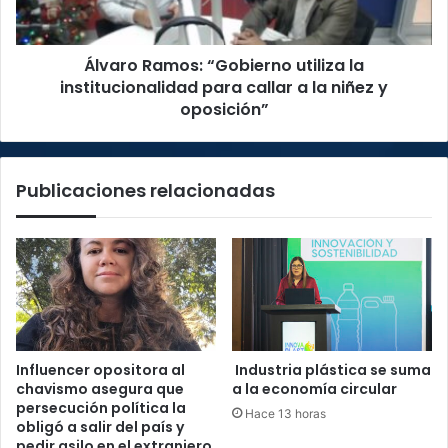
callar
a
Álvaro Ramos: “Gobierno utiliza la
la
niñez
institucionalidad para callar a la niñez y
y
oposición”
oposición”
Publicaciones relacionadas
Influencer opositora al
Industria plástica se suma
chavismo asegura que
a la economía circular
persecución política la
Hace 13 horas
obligó a salir del país y
pedir asilo en el extranjero