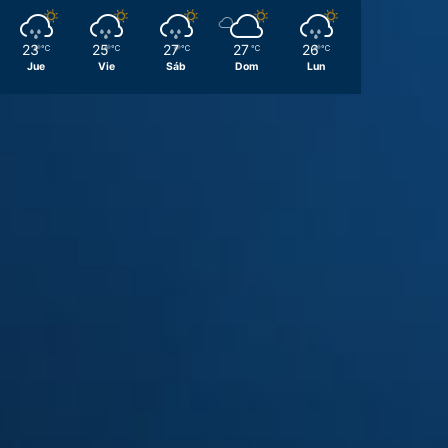
23
25
27
27
26
℃
℃
℃
℃
℃
Jue
Vie
Sáb
Dom
Lun