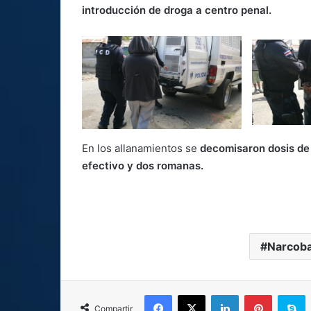
introducción de droga a centro penal.
En los allanamientos se
decomisaron dosis de
efectivo y dos romanas.
Narcob
Facebook
X
LinkedIn
Pinterest
S
Compartir