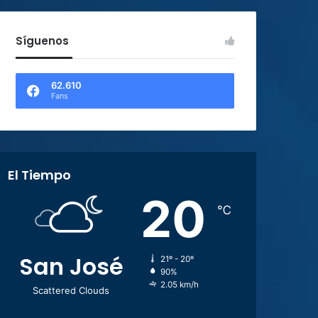
Síguenos
62.610
Fans
El Tiempo
20
℃
San José
21º - 20º
90%
2.05 km/h
Scattered Clouds