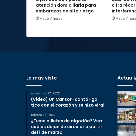
atención domiciliaria para
cifra réco
embarazos de alto riesgo
interferenc
Hace 7 horas
Hace 7 hor
Lo más visto
Actuali
noviembre 27, 2022
(Video) Un Cantor «cantó» gol
tico con el corazón y se hizo viral
febrero 26, 2022
¿Tiene billetes de algodón? Vea
cuáles dejan de circular a partir
del 1 de marzo