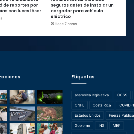
rd de reportes por
seguras antes de instalar un
ias con luces láser
cargador para vehículo
eléctrico
as
Hace 7 horas
zaciones
Etiquetas
asamblea legislativa
CCSS
CNFL
Costa Rica
COVID-
Estados Unidos
Fuerza Pública
Gobierno
INS
MEP