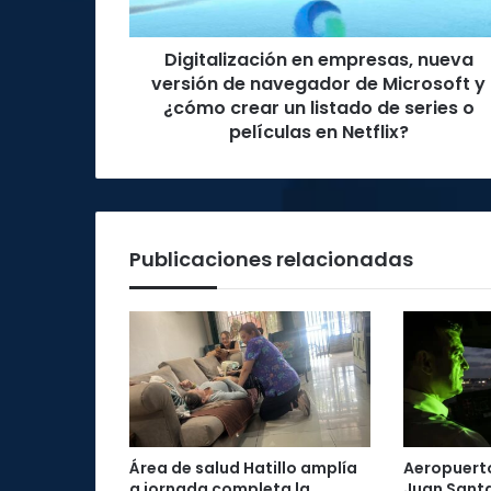
de
Microsoft
Digitalización en empresas, nueva
y
¿cómo
versión de navegador de Microsoft y
crear
¿cómo crear un listado de series o
un
películas en Netflix?
listado
de
series
o
películas
Publicaciones relacionadas
en
Netflix?
Área de salud Hatillo amplía
Aeropuerto
a jornada completa la
Juan Santa