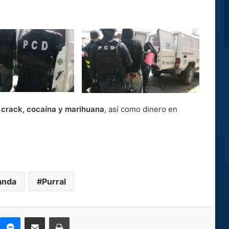
 crack, cocaína y marihuana
, así como dinero en
anda
Purral
kype
Messenger
Compartir por correo electrónico
Imprimir