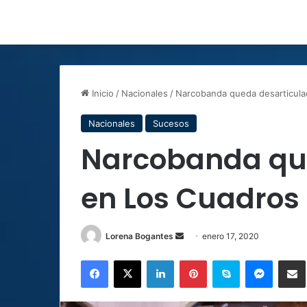
Inicio
/
Nacionales
/
Narcobanda queda desarticula
Nacionales
Sucesos
Narcobanda qu
en Los Cuadros
Send
Lorena Bogantes
enero 17, 2020
an
Facebook
X
LinkedIn
Pinterest
Skype
Messen
C
email