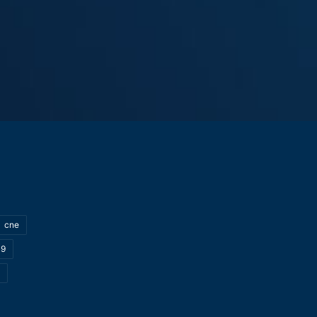
cne
19