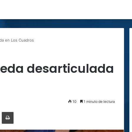
da en Los Cuadros
eda desarticulada
10
1 minuto de lectura
ger
ompartir por correo electrónico
Imprimir