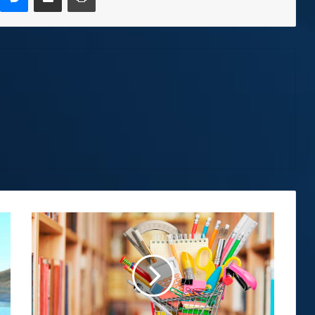
Expertos
recomiendan
utilizar
salario
escolar
exclusivamente
para