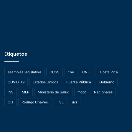
Etiquetas
asamblea legislativa
CCSS
cne
CNFL
Costa Rica
COVID-19
Estados Unidos
Fuerza Pública
Gobierno
INS
MEP
Ministerio de Salud
mopt
Nacionales
OIJ
Rodrigo Chaves.
TSE
ucr