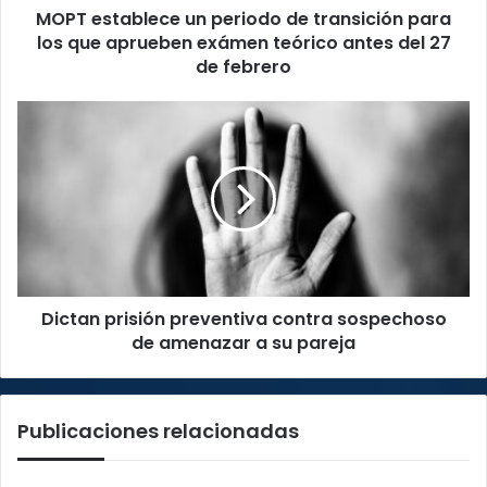
MOPT establece un periodo de transición para
aprueben
exámen
los que aprueben exámen teórico antes del 27
teórico
de febrero
antes
del
Dictan
27
prisión
de
preventiva
febrero
contra
sospechoso
de
amenazar
a
su
Dictan prisión preventiva contra sospechoso
pareja
de amenazar a su pareja
Publicaciones relacionadas