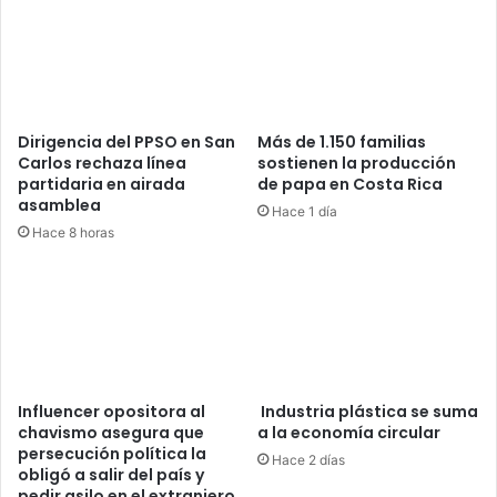
Dirigencia del PPSO en San
Más de 1.150 familias
Carlos rechaza línea
sostienen la producción
partidaria en airada
de papa en Costa Rica
asamblea
Hace 1 día
Hace 8 horas
Influencer opositora al
Industria plástica se suma
chavismo asegura que
a la economía circular
persecución política la
Hace 2 días
obligó a salir del país y
pedir asilo en el extranjero