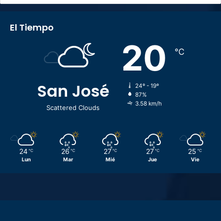
El Tiempo
20
℃
San José
24º - 19º
87%
3.58 km/h
Scattered Clouds
24
26
27
27
25
℃
℃
℃
℃
℃
Lun
Mar
Mié
Jue
Vie