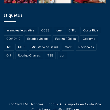
Etiquetas
asamblea legislativa
CCSS
cne
CNFL
Costa Rica
COVID-19
Estados Unidos
Fuerza Pública
Gobierno
INS
MEP
Ministerio de Salud
mopt
Nacionales
OIJ
Rodrigo Chaves.
TSE
ucr
CRC89.1 FM - Noticias - Todo Lo Que Importa en Costa Rica
Contáctanos: info@crc891.com