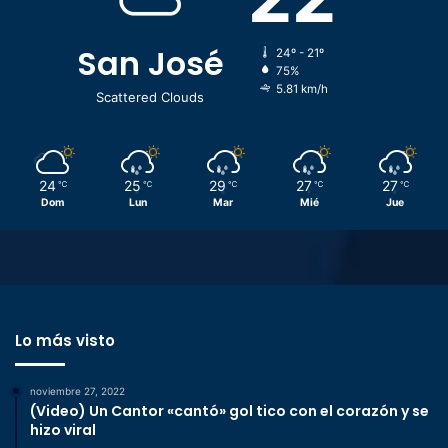
San José
24º - 21º
75%
5.81 km/h
Scattered Clouds
24
25
29
27
27
℃
℃
℃
℃
℃
Dom
Lun
Mar
Mié
Jue
Lo más visto
noviembre 27, 2022
(Video) Un Cantor «cantó» gol tico con el corazón y se
hizo viral