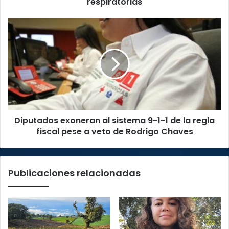
respiratorias
infecciones
respiratorias
Diputados
exoneran
al
sistema
9-
1-
1
de
la
Diputados exoneran al sistema 9-1-1 de la regla
regla
fiscal
fiscal pese a veto de Rodrigo Chaves
pese
a
veto
Publicaciones relacionadas
de
Rodrigo
Chaves