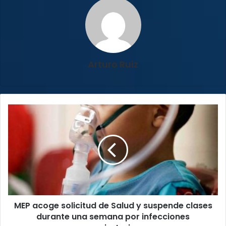
Arturo Ruiz
MEP
acoge
solicitud
de
Salud
y
suspende
clases
durante
MEP acoge solicitud de Salud y suspende clases
una
semana
durante una semana por infecciones
por