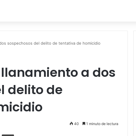
dos sospechosos del delito de tentativa de homicidio
allanamiento a dos
 delito de
micidio
40
1 minuto de lectura
ger
ompartir por correo electrónico
Imprimir