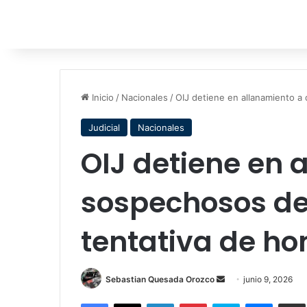
Inicio
/
Nacionales
/
OIJ detiene en allanamiento a 
Judicial
Nacionales
OIJ detiene en 
sospechosos del
tentativa de ho
Send
Sebastian Quesada Orozco
junio 9, 2026
an
Facebook
X
LinkedIn
Pinterest
Skype
Messen
C