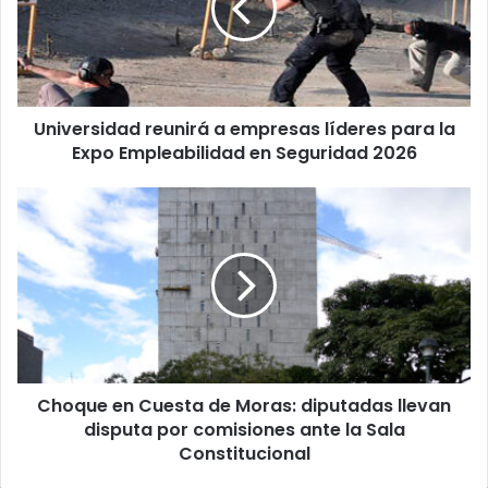
líderes
para
la
Expo
Empleabilidad
Universidad reunirá a empresas líderes para la
en
Seguridad
Expo Empleabilidad en Seguridad 2026
2026
Choque
en
Cuesta
de
Moras:
diputadas
llevan
disputa
por
Choque en Cuesta de Moras: diputadas llevan
comisiones
ante
disputa por comisiones ante la Sala
la
Constitucional
Sala