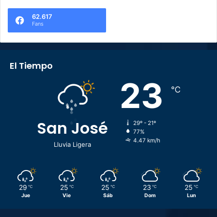
62.617
Fans
El Tiempo
23
℃
San José
29º - 21º
77%
4.47 km/h
Lluvia Ligera
29
25
25
23
25
℃
℃
℃
℃
℃
Jue
Vie
Sáb
Dom
Lun