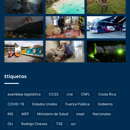
Etiquetas
asamblea legislativa
CCSS
cne
CNFL
Costa Rica
COVID-19
Estados Unidos
Fuerza Pública
Gobierno
INS
MEP
Ministerio de Salud
mopt
Nacionales
OIJ
Rodrigo Chaves.
TSE
ucr