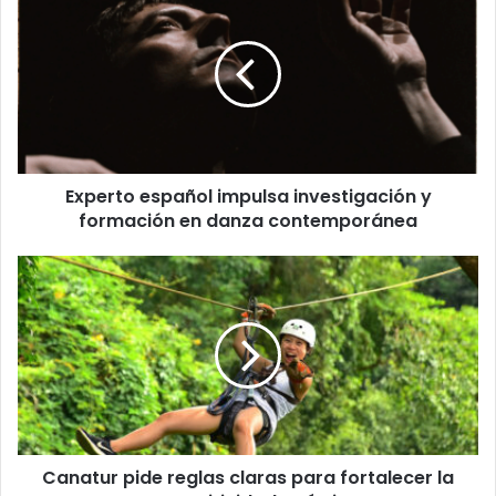
español
impulsa
investigación
y
formación
en
danza
contemporánea
Experto español impulsa investigación y
formación en danza contemporánea
Canatur
pide
reglas
claras
para
fortalecer
la
competitividad
turística
Canatur pide reglas claras para fortalecer la