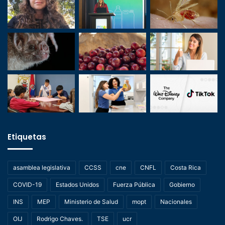
Etiquetas
asamblea legislativa
CCSS
cne
CNFL
Costa Rica
COVID-19
Estados Unidos
Fuerza Pública
Gobierno
INS
MEP
Ministerio de Salud
mopt
Nacionales
OIJ
Rodrigo Chaves.
TSE
ucr