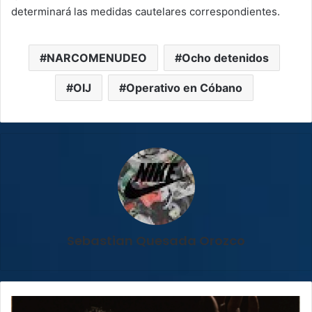
determinará las medidas cautelares correspondientes.
NARCOMENUDEO
Ocho detenidos
OIJ
Operativo en Cóbano
Sebastian Quesada Orozco
Experto