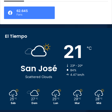
62.645
Fans
El Tiempo
21
℃
San José
23º - 20º
84%
4.47 km/h
Scattered Clouds
25
27
25
29
28
℃
℃
℃
℃
℃
Sáb
Dom
Lun
Mar
Mié