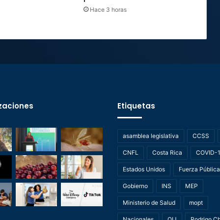
Hace 3 horas
zaciones
Etiquetas
asamblea legislativa
CCSS
CNFL
Costa Rica
COVID-
Estados Unidos
Fuerza Pública
Gobierno
INS
MEP
Ministerio de Salud
mopt
Nacionales
OIJ
Rodrigo C