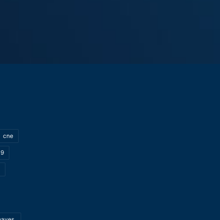
cne
19
haves.