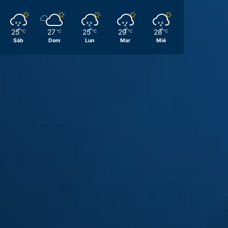
25
27
25
29
28
℃
℃
℃
℃
℃
Sáb
Dom
Lun
Mar
Mié