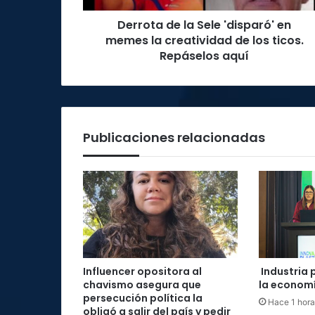
creatividad
Derrota de la Sele 'disparó' en
de
los
memes la creatividad de los ticos.
ticos.
Repáselos aquí
Repáselos
aquí
Publicaciones relacionadas
Influencer opositora al
Industria 
chavismo asegura que
la economí
persecución política la
Hace 1 hora
obligó a salir del país y pedir