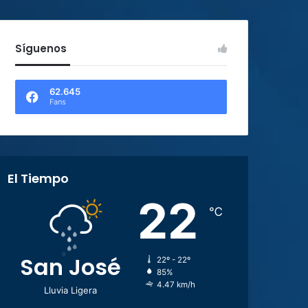
Síguenos
62.645
Fans
El Tiempo
22
℃
San José
22º - 22º
85%
4.47 km/h
Lluvia Ligera