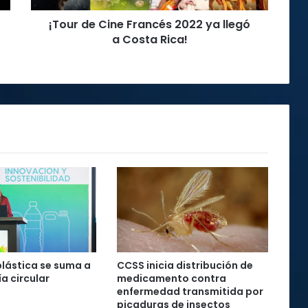
Costa
¡Tour de Cine Francés 2022 ya llegó
Rica!
a Costa Rica!
plástica se suma a
CCSS inicia distribución de
a circular
medicamento contra
enfermedad transmitida por
picaduras de insectos