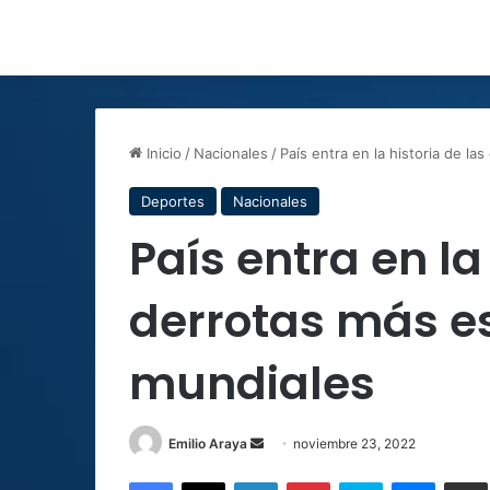
Inicio
/
Nacionales
/
País entra en la historia de l
Deportes
Nacionales
País entra en la
derrotas más e
mundiales
Send
Emilio Araya
noviembre 23, 2022
an
Facebook
X
LinkedIn
Pinterest
Skype
Messen
C