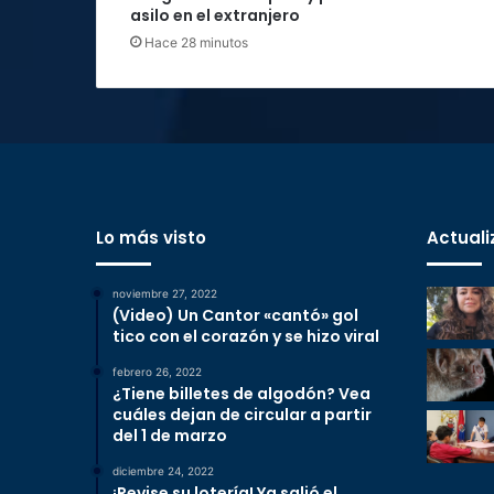
asilo en el extranjero
Hace 28 minutos
Lo más visto
Actuali
noviembre 27, 2022
(Video) Un Cantor «cantó» gol
tico con el corazón y se hizo viral
febrero 26, 2022
¿Tiene billetes de algodón? Vea
cuáles dejan de circular a partir
del 1 de marzo
diciembre 24, 2022
¡Revise su lotería! Ya salió el