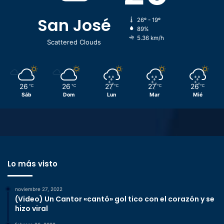
San José
26º - 19º
89%
5.36 km/h
Scattered Clouds
26
26
27
27
26
℃
℃
℃
℃
℃
Sáb
Dom
Lun
Mar
Mié
Lo más visto
noviembre 27, 2022
(Video) Un Cantor «cantó» gol tico con el corazón y se
hizo viral