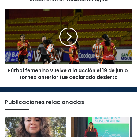
de
agua
Fútbol
femenino
vuelve
a
la
acción
el
19
de
Fútbol femenino vuelve a la acción el 19 de junio,
junio,
torneo
torneo anterior fue declarado desierto
anterior
fue
declarado
Publicaciones relacionadas
desierto