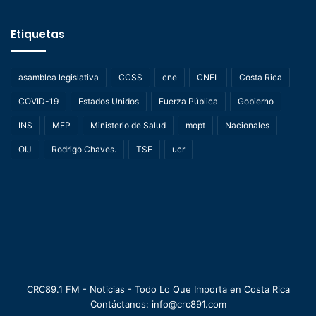
Etiquetas
asamblea legislativa
CCSS
cne
CNFL
Costa Rica
COVID-19
Estados Unidos
Fuerza Pública
Gobierno
INS
MEP
Ministerio de Salud
mopt
Nacionales
OIJ
Rodrigo Chaves.
TSE
ucr
CRC89.1 FM - Noticias - Todo Lo Que Importa en Costa Rica
Contáctanos: info@crc891.com