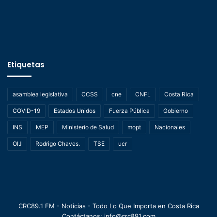
Etiquetas
asamblea legislativa
CCSS
cne
CNFL
Costa Rica
COVID-19
Estados Unidos
Fuerza Pública
Gobierno
INS
MEP
Ministerio de Salud
mopt
Nacionales
OIJ
Rodrigo Chaves.
TSE
ucr
CRC89.1 FM - Noticias - Todo Lo Que Importa en Costa Rica
Contáctanos: info@crc891.com