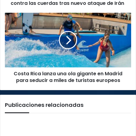
cuerdas
contra las cuerdas tras nuevo ataque de Irán
tras
nuevo
Costa
ataque
Rica
de
lanza
Irán
una
ola
gigante
en
Madrid
para
Costa Rica lanza una ola gigante en Madrid
seducir
a
para seducir a miles de turistas europeos
miles
de
turistas
Publicaciones relacionadas
europeos