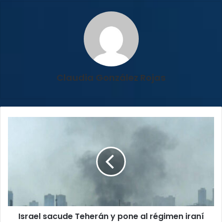
Claudia González Rojas
Israel
sacude
Teherán
y
pone
al
régimen
iraní
contra
Israel sacude Teherán y pone al régimen iraní
las