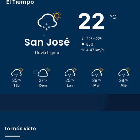
El Tiempo
22
℃
San José
22º - 22º
85%
4.47 km/h
Lluvia Ligera
25
27
25
29
28
℃
℃
℃
℃
℃
Sáb
Dom
Lun
Mar
Mié
Lo más visto