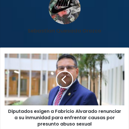
Sebastian Quesada Orozco
Diputados
exigen
a
Fabricio
Alvarado
renunciar
a
su
inmunidad
Diputados exigen a Fabricio Alvarado renunciar
para
enfrentar
a su inmunidad para enfrentar causas por
causas
presunto abuso sexual
por