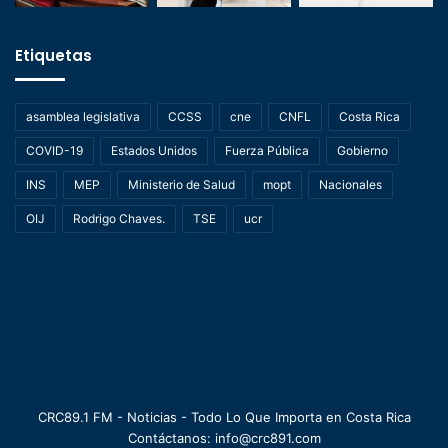
Etiquetas
asamblea legislativa
CCSS
cne
CNFL
Costa Rica
COVID-19
Estados Unidos
Fuerza Pública
Gobierno
INS
MEP
Ministerio de Salud
mopt
Nacionales
OIJ
Rodrigo Chaves.
TSE
ucr
CRC89.1 FM - Noticias - Todo Lo Que Importa en Costa Rica
Contáctanos: info@crc891.com