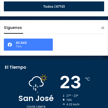
Todos (4710)
Síguenos
62.645
Fans
El Tiempo
23
℃
San José
27º - 23º
79%
4.02 km/h
Lluvia Ligera