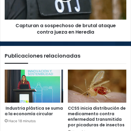
ataque
contra
jueza
en
Capturan a sospechoso de brutal ataque
Heredia
contra jueza en Heredia
Publicaciones relacionadas
Industria plástica se suma
CCSS inicia distribución de
a la economía circular
medicamento contra
enfermedad transmitida
Hace 18 minutos
por picaduras de insectos