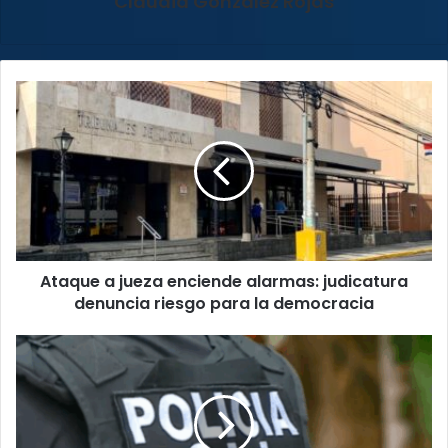
Claudia González Rojas
Ataque
a
jueza
enciende
alarmas:
judicatura
denuncia
riesgo
para
Ataque a jueza enciende alarmas: judicatura
la
democracia
denuncia riesgo para la democracia
Capturan
a
sospechoso
de
brutal