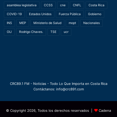
asamblea legislativa
CCSS
cne
CNFL
Costa Rica
COVID-19
Estados Unidos
Fuerza Pública
Gobierno
INS
MEP
Ministerio de Salud
mopt
Nacionales
OIJ
Rodrigo Chaves.
TSE
ucr
CRC89.1 FM - Noticias - Todo Lo Que Importa en Costa Rica
Contáctanos: info@crc891.com
© Copyright 2026, Todos los derechos reservados |
Cadena