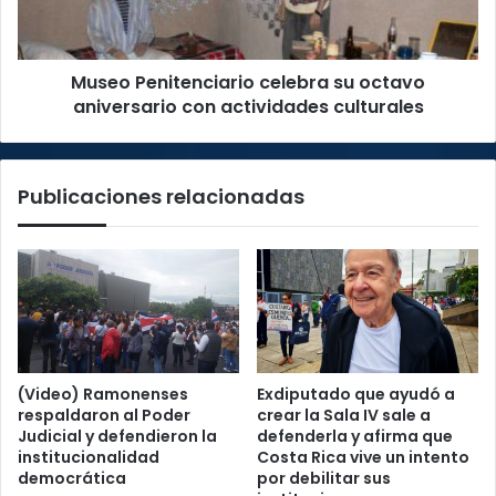
con
actividades
culturales
Museo Penitenciario celebra su octavo
aniversario con actividades culturales
Publicaciones relacionadas
(Video) Ramonenses
Exdiputado que ayudó a
respaldaron al Poder
crear la Sala IV sale a
Judicial y defendieron la
defenderla y afirma que
institucionalidad
Costa Rica vive un intento
democrática
por debilitar sus