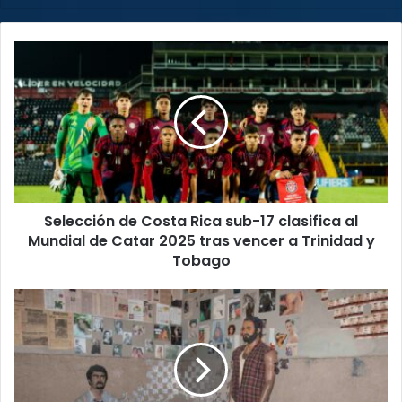
Selección
de
Costa
Rica
sub-
17
clasifica
al
Mundial
Selección de Costa Rica sub-17 clasifica al
de
Catar
Mundial de Catar 2025 tras vencer a Trinidad y
2025
Tobago
tras
vencer
Museo
a
Penitenciario
Trinidad
celebra
y
su
Tobago
octavo
aniversario