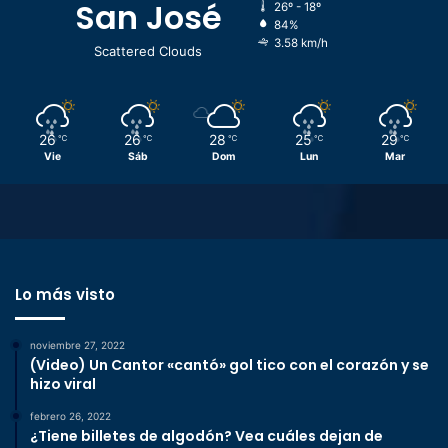
San José
26º - 18º
84%
3.58 km/h
Scattered Clouds
26
26
28
25
29
℃
℃
℃
℃
℃
Vie
Sáb
Dom
Lun
Mar
Lo más visto
noviembre 27, 2022
(Video) Un Cantor «cantó» gol tico con el corazón y se
hizo viral
febrero 26, 2022
¿Tiene billetes de algodón? Vea cuáles dejan de