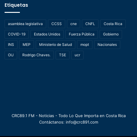
Etiquetas
asamblea legislativa
CCSS
cne
CNFL
Costa Rica
COVID-19
Estados Unidos
Fuerza Pública
Gobierno
INS
MEP
Ministerio de Salud
mopt
Nacionales
OIJ
Rodrigo Chaves.
TSE
ucr
CRC89.1 FM - Noticias - Todo Lo Que Importa en Costa Rica
Contáctanos: info@crc891.com