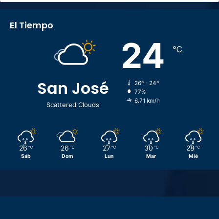
El Tiempo
24
℃
San José
26º - 24º
77%
6.71 km/h
Scattered Clouds
26
26
27
30
28
℃
℃
℃
℃
℃
Sáb
Dom
Lun
Mar
Mié