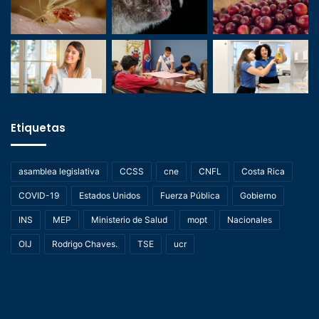
Etiquetas
asamblea legislativa
CCSS
cne
CNFL
Costa Rica
COVID-19
Estados Unidos
Fuerza Pública
Gobierno
INS
MEP
Ministerio de Salud
mopt
Nacionales
OIJ
Rodrigo Chaves.
TSE
ucr