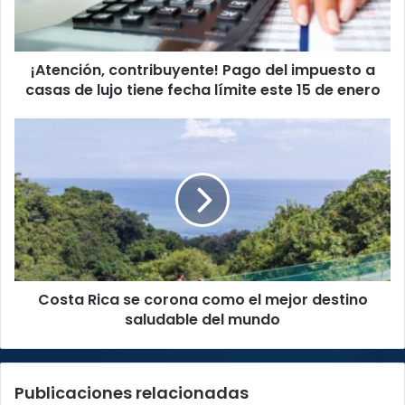
casas
de
lujo
¡Atención, contribuyente! Pago del impuesto a
tiene
fecha
casas de lujo tiene fecha límite este 15 de enero
límite
este
Costa
15
Rica
de
se
enero
corona
como
el
mejor
destino
saludable
Costa Rica se corona como el mejor destino
del
mundo
saludable del mundo
Publicaciones relacionadas