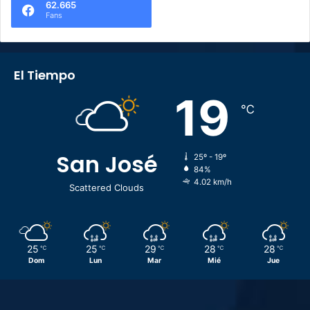
62.665
Fans
El Tiempo
19
℃
San José
25º - 19º
84%
4.02 km/h
Scattered Clouds
25
25
29
28
28
℃
℃
℃
℃
℃
Dom
Lun
Mar
Mié
Jue