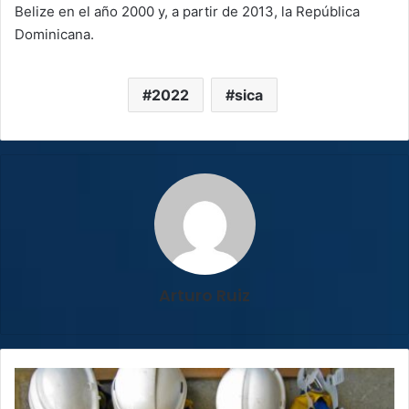
Belize en el año 2000 y, a partir de 2013, la República
Dominicana.
2022
sica
Arturo Ruiz
Consejo
de