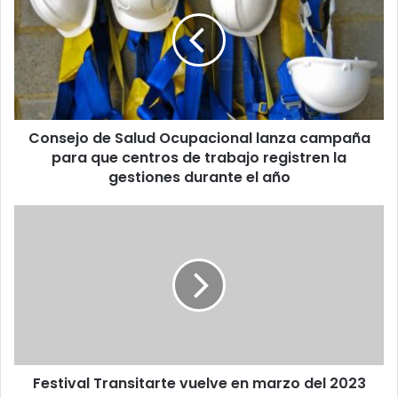
Salud
Ocupacional
lanza
campaña
para
que
centros
Consejo de Salud Ocupacional lanza campaña
de
trabajo
para que centros de trabajo registren la
registren
gestiones durante el año
la
gestiones
Festival
durante
Transitarte
el
vuelve
año
en
marzo
del
2023
Festival Transitarte vuelve en marzo del 2023