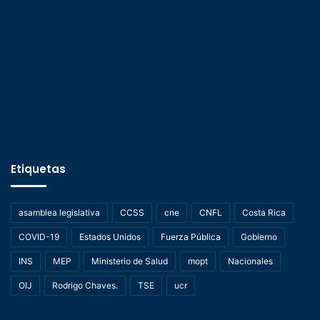
Etiquetas
asamblea legislativa
CCSS
cne
CNFL
Costa Rica
COVID-19
Estados Unidos
Fuerza Pública
Gobierno
INS
MEP
Ministerio de Salud
mopt
Nacionales
OIJ
Rodrigo Chaves.
TSE
ucr