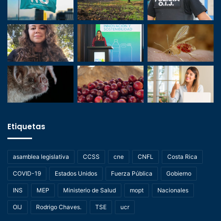
Etiquetas
asamblea legislativa
CCSS
cne
CNFL
Costa Rica
COVID-19
Estados Unidos
Fuerza Pública
Gobierno
INS
MEP
Ministerio de Salud
mopt
Nacionales
OIJ
Rodrigo Chaves.
TSE
ucr