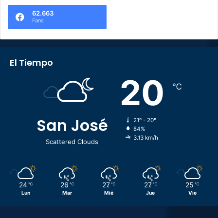
62.663
Fans
El Tiempo
20
℃
San José
21º - 20º
84%
3.13 km/h
Scattered Clouds
24
26
27
27
25
℃
℃
℃
℃
℃
Lun
Mar
Mié
Jue
Vie