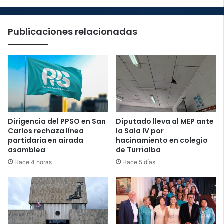
recinto
Publicaciones relacionadas
Dirigencia del PPSO en San
Diputado lleva al MEP ante
Carlos rechaza línea
la Sala IV por
partidaria en airada
hacinamiento en colegio
asamblea
de Turrialba
Hace 4 horas
Hace 5 días