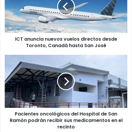
vuelos
directos
desde
Toronto,
Canadá
hasta
ICT anuncia nuevos vuelos directos desde
San
José
Toronto, Canadá hasta San José
Pacientes
oncológicos
del
Hospital
de
San
Ramón
podrán
recibir
Pacientes oncológicos del Hospital de San
sus
medicamentos
Ramón podrán recibir sus medicamentos en el
en
recinto
el