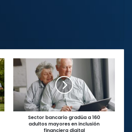
Sector
bancario
gradúa
a
160
adultos
mayores
en
inclusión
Sector bancario gradúa a 160
financiera
digital
adultos mayores en inclusión
financiera digital