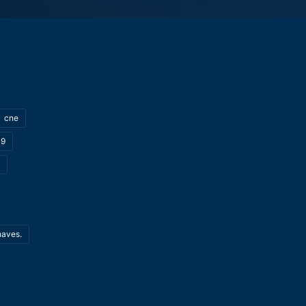
cne
19
haves.