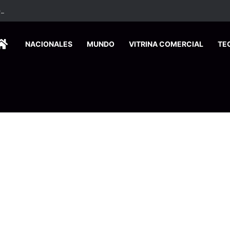
ados ingresan a hospital de Nicoya y matan a paciente a balazos
HOME
NACIONALES
MUNDO
VITRINA COMERCIAL
TE