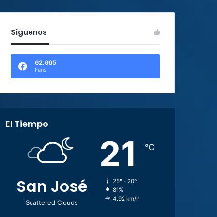
Síguenos
62.665
Fans
El Tiempo
21
℃
San José
25º - 20º
81%
4.92 km/h
Scattered Clouds