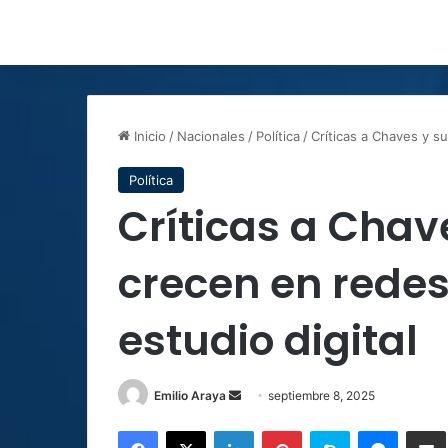
Inicio
/
Nacionales
/
Política
/
Críticas a Chaves y s
Política
Críticas a Chav
crecen en redes
estudio digital
Send
Emilio Araya
septiembre 8, 2025
an
Facebook
X
LinkedIn
Pinterest
Skype
Messen
C
email