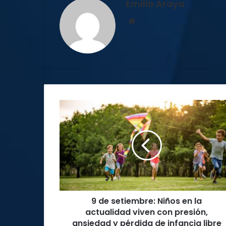
Emilio Araya
Sitio
web
9
de
setiembre:
Niños
en
la
actualidad
viven
con
9 de setiembre: Niños en la
presión,
ansiedad
actualidad viven con presión,
y
ansiedad y pérdida de infancia libre