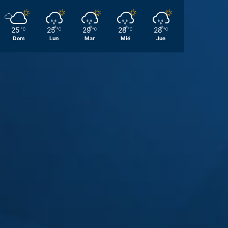
25
25
29
28
28
℃
℃
℃
℃
℃
Dom
Lun
Mar
Mié
Jue