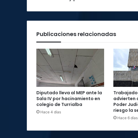
pérdida
de
infancia
libre
Publicaciones relacionadas
Diputado lleva al MEP ante la
Trabajador
Sala IV por hacinamiento en
advierten 
colegio de Turrialba
Poder Judi
riesgo la 
Hace 4 días
Hace 6 días