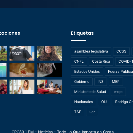
zaciones
Etiquetas
asamblea legislativa
CCSS
CNFL
Costa Rica
COVID-
Estados Unidos
Fuerza Pública
Gobierno
INS
MEP
Ministerio de Salud
mopt
Nacionales
OIJ
Rodrigo C
TSE
ucr
CRC89.1 FM - Noticias - Todo Lo Que Importa en Costa